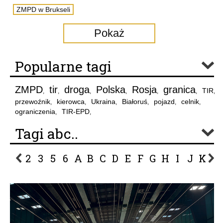
ZMPD w Brukseli
Pokaż
Popularne tagi
ZMPD
tir
droga
Polska
Rosja
granica
TIR
,
,
,
,
,
,
,
przewoźnik
kierowca
Ukraina
Białoruś
pojazd
celnik
,
,
,
,
,
,
ograniczenia
TIR-EPD
,
,
Tagi abc..
2
3
5
6
A
B
C
D
E
F
G
H
I
J
K
L
P
R
S
Ś
T
U
V
W
Z