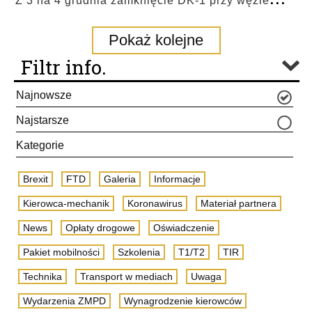
Z 3 na 4 grudnia zamknięcie DK-1 przy węźle
Pokaż kolejne
Filtr info.
Najnowsze
Najstarsze
Kategorie
Brexit
FTD
Galeria
Informacje
Kierowca-mechanik
Koronawirus
Materiał partnera
News
Opłaty drogowe
Oświadczenie
Pakiet mobilności
Szkolenia
T1/T2
TIR
Technika
Transport w mediach
Uwaga
Wydarzenia ZMPD
Wynagrodzenie kierowców