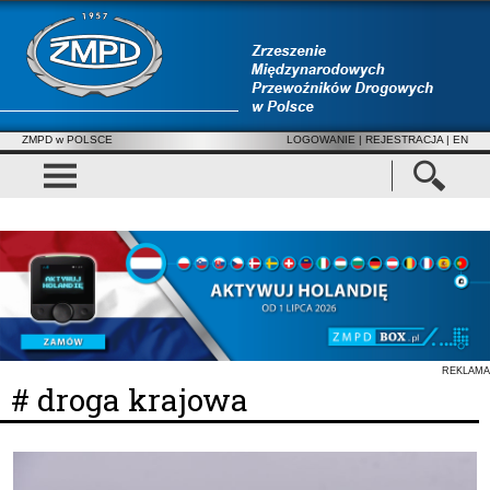
ZMPD w POLSCE
LOGOWANIE
|
REJESTRACJA
| EN
REKLAMA
# droga krajowa