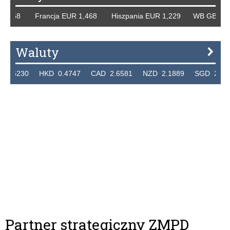
8 Francja EUR 1,468 Hiszpania EUR 1,229 WB GBP 1,318 R
Waluty
0 HKD 0.4747 CAD 2.6581 NZD 2.1889 SGD 2.9048 EUR 
Partner strategiczny ZMPD