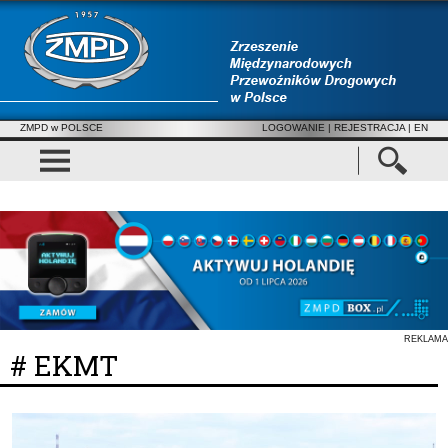
ZMPD w POLSCE
LOGOWANIE
|
REJESTRACJA
| EN
REKLAMA
# EKMT