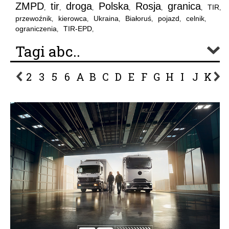
ZMPD
tir
droga
Polska
Rosja
granica
TIR
,
,
,
,
,
,
,
przewoźnik
kierowca
Ukraina
Białoruś
pojazd
celnik
,
,
,
,
,
,
ograniczenia
TIR-EPD
,
,
Tagi abc..
2
3
5
6
A
B
C
D
E
F
G
H
I
J
K
L
P
R
S
Ś
T
U
V
W
Z