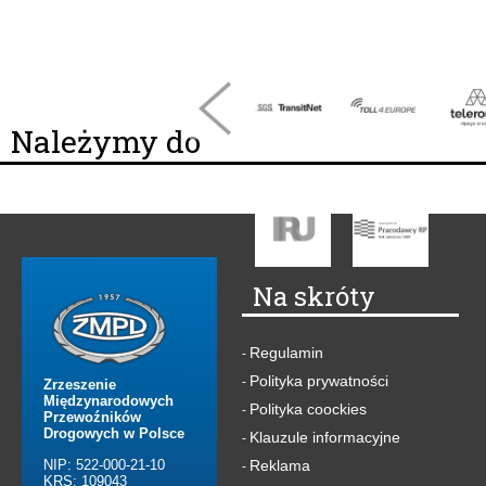
Należymy do
Na skróty
Regulamin
-
Polityka prywatności
-
Zrzeszenie
Międzynarodowych
Polityka coockies
-
Przewoźników
Drogowych w Polsce
Klauzule informacyjne
-
NIP: 522-000-21-10
Reklama
-
KRS: 109043