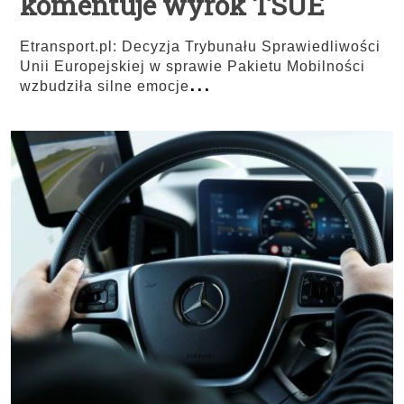
komentuje wyrok TSUE
Etransport.pl: Decyzja Trybunału Sprawiedliwości
Unii Europejskiej w sprawie Pakietu Mobilności
...
wzbudziła silne emocje