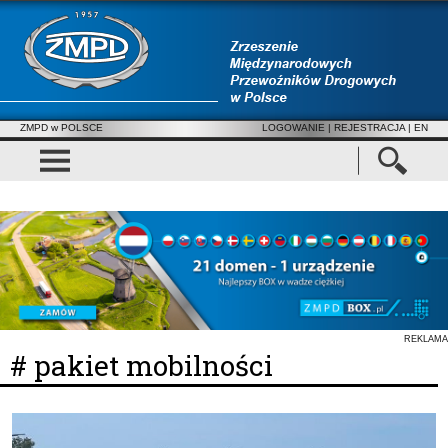
ZMPD w POLSCE
LOGOWANIE
|
REJESTRACJA
| EN
REKLAMA
# pakiet mobilności