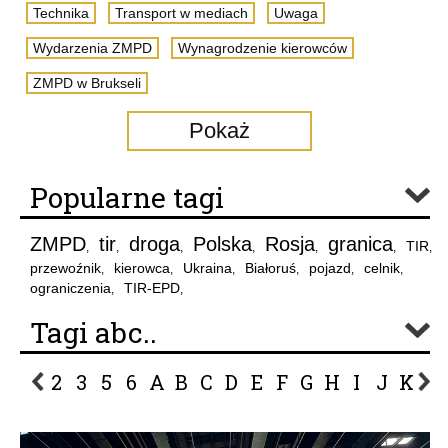
Technika
Transport w mediach
Uwaga
Wydarzenia ZMPD
Wynagrodzenie kierowców
ZMPD w Brukseli
Pokaż
Popularne tagi
ZMPD
tir
droga
Polska
Rosja
granica
TIR
,
,
,
,
,
,
,
przewoźnik
kierowca
Ukraina
Białoruś
pojazd
celnik
,
,
,
,
,
,
ograniczenia
TIR-EPD
,
,
Tagi abc..
2
3
5
6
A
B
C
D
E
F
G
H
I
J
K
L
P
R
S
Ś
T
U
V
W
Z