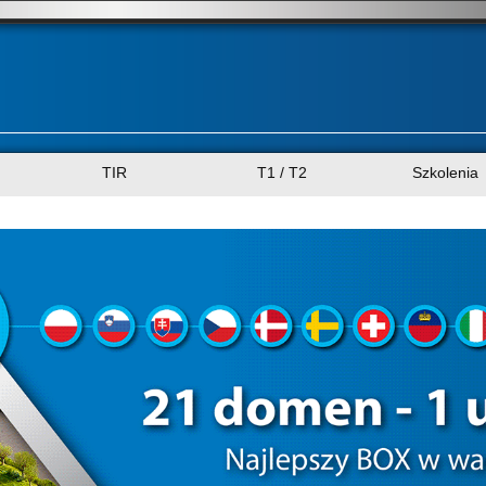
TIR
T1 / T2
Szkolenia