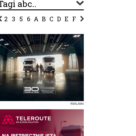
Tagi abc..
2
3
5
6
A
B
C
D
E
F
G
H
I
J
K
L
Ł
P
R
S
Ś
T
U
V
W
Z
REKLAMA