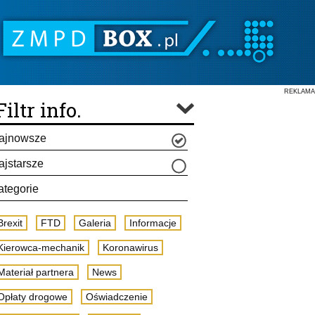
REKLAMA
Filtr info.
ajnowsze
ajstarsze
ategorie
Brexit
FTD
Galeria
Informacje
Kierowca-mechanik
Koronawirus
Materiał partnera
News
Opłaty drogowe
Oświadczenie