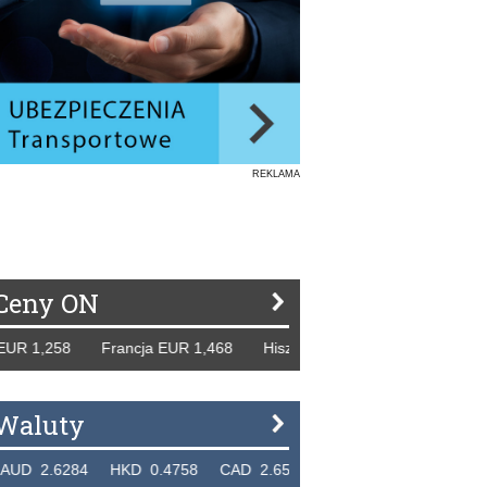
REKLAMA
Ceny ON
8 Francja EUR 1,468 Hiszpania EUR 1,229 WB GBP 1,318 R
Waluty
4 HKD 0.4758 CAD 2.6526 NZD 2.1871 SGD 2.9103 EUR