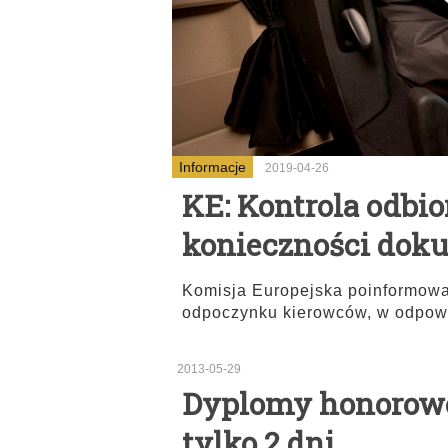
Informacje
2019-04-26
KE: Kontrola odbio
konieczności dok
Komisja Europejska poinformowa
odpoczynku kierowców, w odpowi
2013-05-29
Dyplomy honorowe 
tylko 2 dni