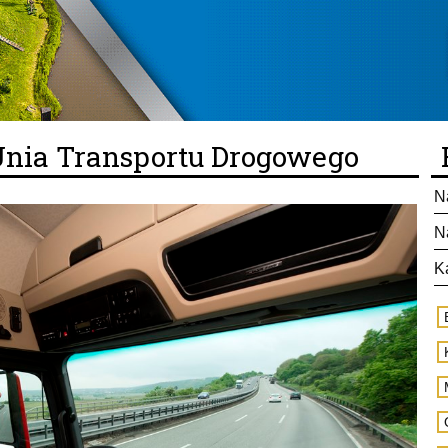
nia Transportu Drogowego
N
N
K