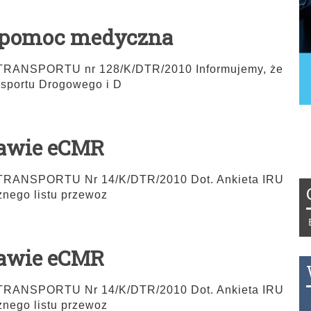
 pomoc medyczna
NSPORTU nr 128/K/DTR/2010 Informujemy, że
sportu Drogowego i D
rawie eCMR
NSPORTU Nr 14/K/DTR/2010 Dot. Ankieta IRU
znego listu przewoz
Tydzień 42/2019 r. Niemcy EUR 1,25
rawie eCMR
NSPORTU Nr 14/K/DTR/2010 Dot. Ankieta IRU
THB 0.1123 USD 3.7320 AUD 2.628
znego listu przewoz