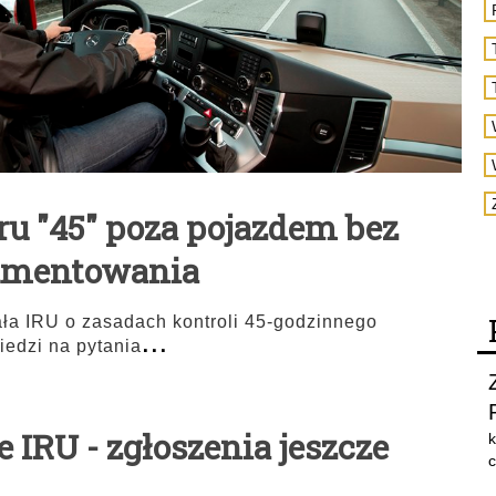
ru "45" poza pojazdem bez
umentowania
ła IRU o zasadach kontroli 45-godzinnego
...
edzi na pytania
IRU - zgłoszenia jeszcze
k
c