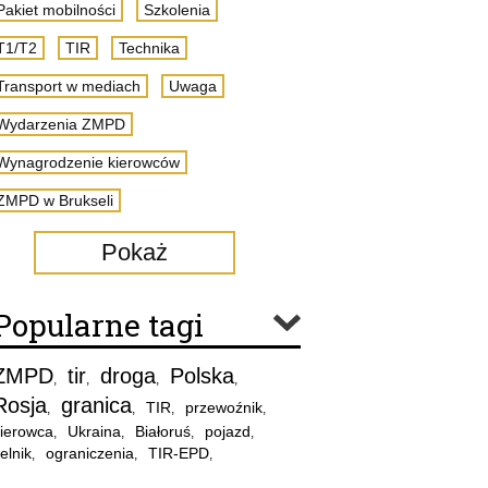
Pakiet mobilności
Szkolenia
T1/T2
TIR
Technika
Transport w mediach
Uwaga
Wydarzenia ZMPD
Wynagrodzenie kierowców
ZMPD w Brukseli
Pokaż
Popularne tagi
ZMPD
tir
droga
Polska
,
,
,
,
Rosja
granica
TIR
przewoźnik
,
,
,
,
ierowca
Ukraina
Białoruś
pojazd
,
,
,
,
elnik
ograniczenia
TIR-EPD
,
,
,