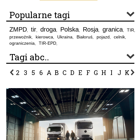
Popularne tagi
ZMPD
tir
droga
Polska
Rosja
granica
TIR
,
,
,
,
,
,
,
przewoźnik
kierowca
Ukraina
Białoruś
pojazd
celnik
,
,
,
,
,
,
ograniczenia
TIR-EPD
,
,
Tagi abc..
2
3
5
6
A
B
C
D
E
F
G
H
I
J
K
L
P
R
S
Ś
T
U
V
W
Z