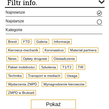
Filtr info.
Najnowsze
Najstarsze
Kategorie
Brexit
FTD
Galeria
Informacje
Kierowca-mechanik
Koronawirus
Materiał partnera
News
Opłaty drogowe
Oświadczenie
Pakiet mobilności
Szkolenia
T1/T2
TIR
Technika
Transport w mediach
Uwaga
Wydarzenia ZMPD
Wynagrodzenie kierowców
ZMPD w Brukseli
Pokaż