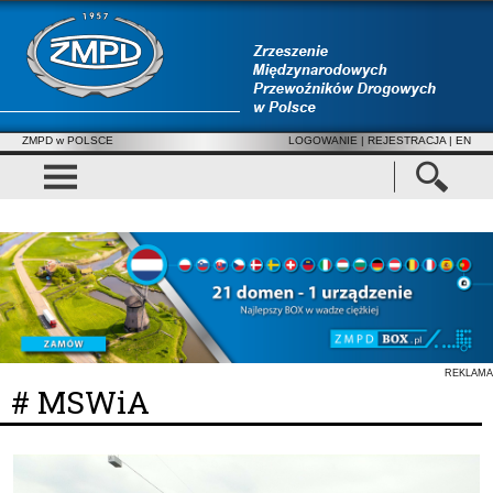
ZMPD w POLSCE
LOGOWANIE
|
REJESTRACJA
| EN
REKLAMA
# MSWiA