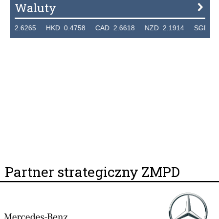
Waluty
2.6265 HKD 0.4758 CAD 2.6618 NZD 2.1914 SGD 2.9123
Partner strategiczny ZMPD