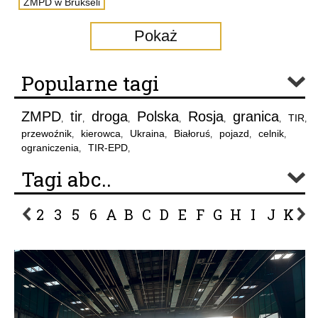
ZMPD w Brukseli
Pokaż
Popularne tagi
ZMPD
tir
droga
Polska
Rosja
granica
TIR
,
,
,
,
,
,
,
przewoźnik
kierowca
Ukraina
Białoruś
pojazd
celnik
,
,
,
,
,
,
ograniczenia
TIR-EPD
,
,
Tagi abc..
2
3
5
6
A
B
C
D
E
F
G
H
I
J
K
L
P
R
S
Ś
T
U
V
W
Z