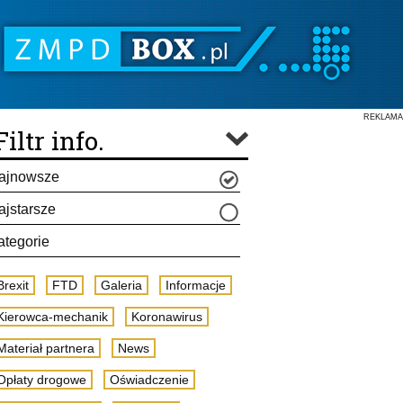
REKLAMA
Filtr info.
ajnowsze
ajstarsze
ategorie
Brexit
FTD
Galeria
Informacje
Kierowca-mechanik
Koronawirus
Materiał partnera
News
Opłaty drogowe
Oświadczenie