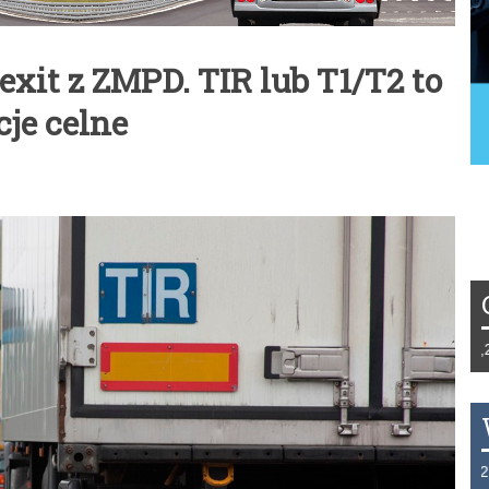
exit z ZMPD. TIR lub T1/T2 to
je celne
Tydzień 42/2019 r. Niemcy EUR 1,258 Fr
THB 0.1126 USD 3.7236 AUD 2.6230 H