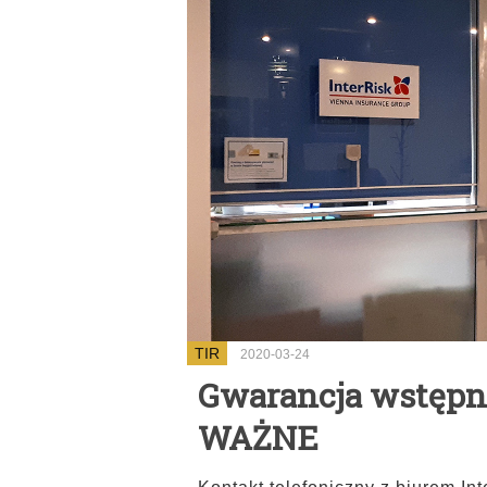
TIR
2020-03-24
Gwarancja wstępn
WAŻNE