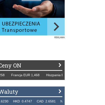
REKLAMA
Ceny ON
ancja EUR 1,468 Hiszpania EUR 1,229 WB GBP 1,318 Rosja
Waluty
KD 0.4747 CAD 2.6581 NZD 2.1889 SGD 2.9048 EUR 4.2