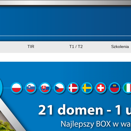
TIR
T1 / T2
Szkolenia