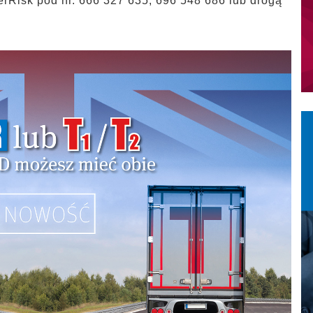
terRisk pod nr. 666 327 635; 696 548 686 lub drogą