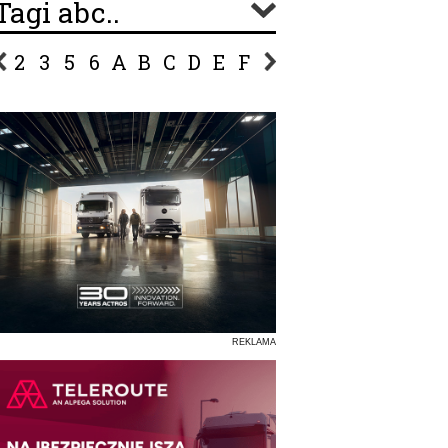
Tagi abc..
2
3
5
6
A
B
C
D
E
F
G
H
I
J
K
L
Ł
P
R
S
Ś
T
U
V
W
Z
REKLAMA