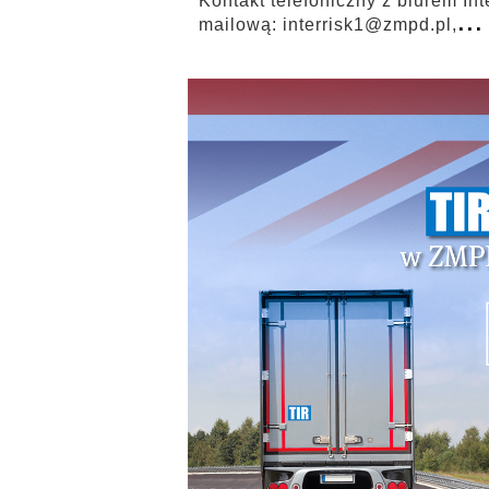
Kontakt telefoniczny z biurem In
...
mailową: interrisk1@zmpd.pl,