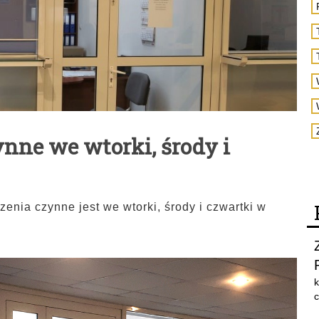
ynne we wtorki, środy i
zenia czynne jest we wtorki, środy i czwartki w
k
c