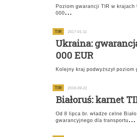
Poziom gwarancji TIR w krajach 
...
000
TIR
2017-01-11
Ukraina: gwarancj
000 EUR
Kolejny kraj podwyższył poziom 
TIR
2016-09-22
Białoruś: karnet T
Od 8 lipca br. władze celne Biał
...
gwarancyjnego dla transportu