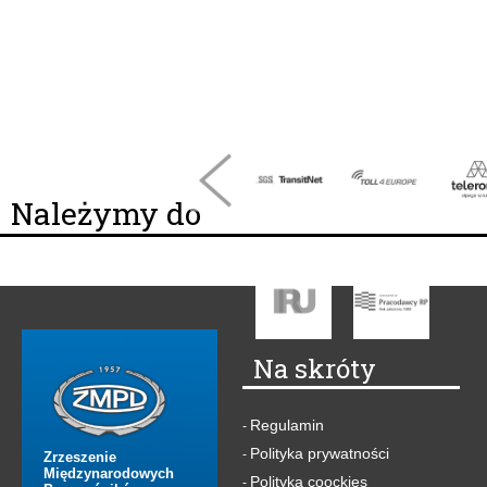
Należymy do
Na skróty
Regulamin
-
Polityka prywatności
-
Zrzeszenie
Międzynarodowych
Polityka coockies
-