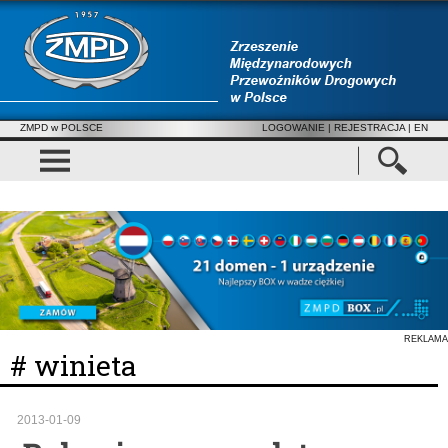
ZMPD w POLSCE
LOGOWANIE
|
REJESTRACJA
| EN
REKLAMA
# winieta
2013-01-09