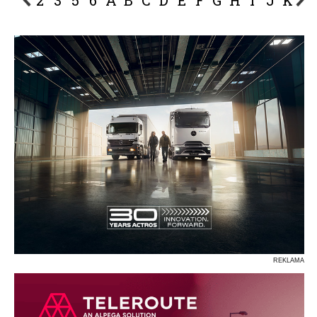
2
3
5
6
A
B
C
D
E
F
G
H
I
J
K
L
P
R
S
Ś
T
U
V
W
Z
REKLAMA