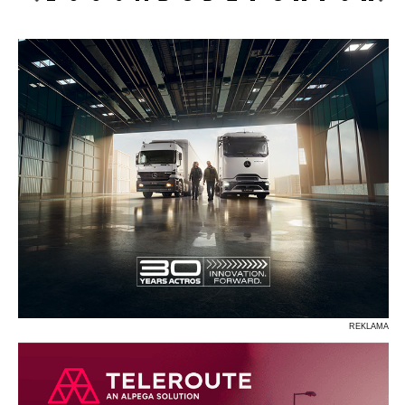
P
R
S
Ś
T
U
V
W
Z
REKLAMA