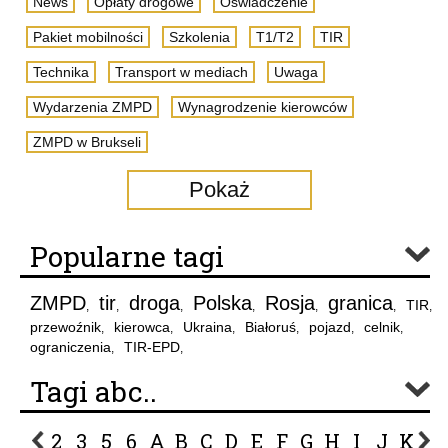
News
Opłaty drogowe
Oświadczenie
Pakiet mobilności
Szkolenia
T1/T2
TIR
Technika
Transport w mediach
Uwaga
Wydarzenia ZMPD
Wynagrodzenie kierowców
ZMPD w Brukseli
Pokaż
Popularne tagi
ZMPD
tir
droga
Polska
Rosja
granica
TIR
,
,
,
,
,
,
,
przewoźnik
kierowca
Ukraina
Białoruś
pojazd
celnik
,
,
,
,
,
,
ograniczenia
TIR-EPD
,
,
Tagi abc..
2
3
5
6
A
B
C
D
E
F
G
H
I
J
K
L