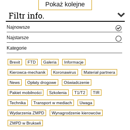
Pokaż kolejne
Filtr info.
Najnowsze
Najstarsze
Kategorie
Brexit
FTD
Galeria
Informacje
Kierowca-mechanik
Koronawirus
Materiał partnera
News
Opłaty drogowe
Oświadczenie
Pakiet mobilności
Szkolenia
T1/T2
TIR
Technika
Transport w mediach
Uwaga
Wydarzenia ZMPD
Wynagrodzenie kierowców
ZMPD w Brukseli