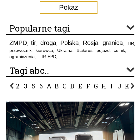
Pokaż
Popularne tagi
ZMPD
tir
droga
Polska
Rosja
granica
TIR
,
,
,
,
,
,
,
przewoźnik
kierowca
Ukraina
Białoruś
pojazd
celnik
,
,
,
,
,
,
ograniczenia
TIR-EPD
,
,
Tagi abc..
2
3
5
6
A
B
C
D
E
F
G
H
I
J
K
L
P
R
S
Ś
T
U
V
W
Z