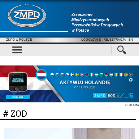
ZMPD w POLSCE
LOGOWANIE
|
REJESTRACJA
| EN
REKLAMA
# ZOD