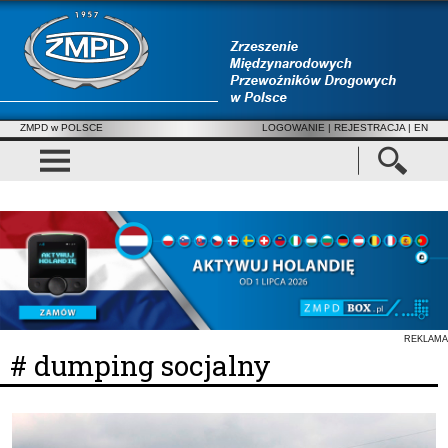
ZMPD w POLSCE
LOGOWANIE
|
REJESTRACJA
| EN
REKLAMA
# dumping socjalny