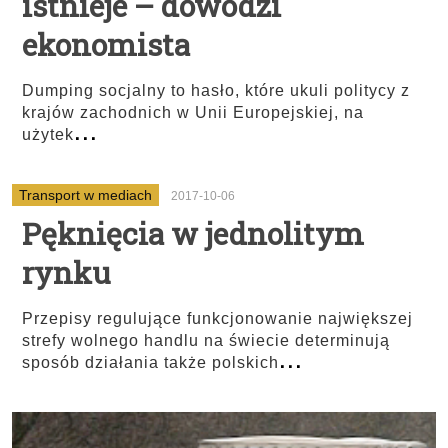
istnieje – dowodzi
ekonomista
Dumping socjalny to hasło, które ukuli politycy z
krajów zachodnich w Unii Europejskiej, na
...
użytek
Transport w mediach
2017-10-06
Pęknięcia w jednolitym
rynku
Przepisy regulujące funkcjonowanie największej
strefy wolnego handlu na świecie determinują
...
sposób działania także polskich