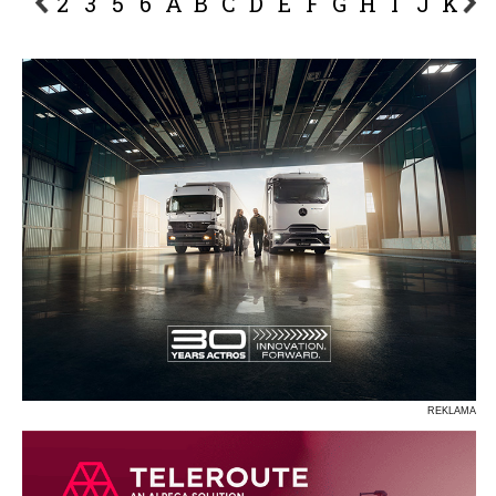
2
3
5
6
A
B
C
D
E
F
G
H
I
J
K
L
P
R
S
Ś
T
U
V
W
Z
REKLAMA