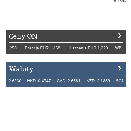
REKLAMA
Ceny ON
 1,258 Francja EUR 1,468 Hiszpania EUR 1,229 WB GBP 1,3
Waluty
.6230 HKD 0.4747 CAD 2.6581 NZD 2.1889 SGD 2.9048