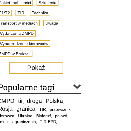
Pakiet mobilności
Szkolenia
T1/T2
TIR
Technika
Transport w mediach
Uwaga
Wydarzenia ZMPD
Wynagrodzenie kierowców
ZMPD w Brukseli
Pokaż
Popularne tagi
ZMPD
tir
droga
Polska
,
,
,
,
Rosja
granica
TIR
przewoźnik
,
,
,
,
ierowca
Ukraina
Białoruś
pojazd
,
,
,
,
elnik
ograniczenia
TIR-EPD
,
,
,