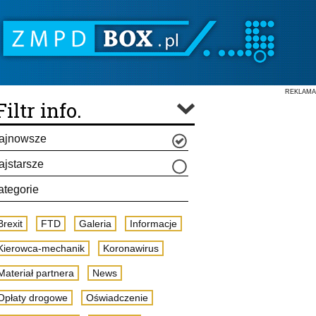
REKLAMA
Filtr info.
ajnowsze
ajstarsze
ategorie
Brexit
FTD
Galeria
Informacje
Kierowca-mechanik
Koronawirus
Materiał partnera
News
Opłaty drogowe
Oświadczenie