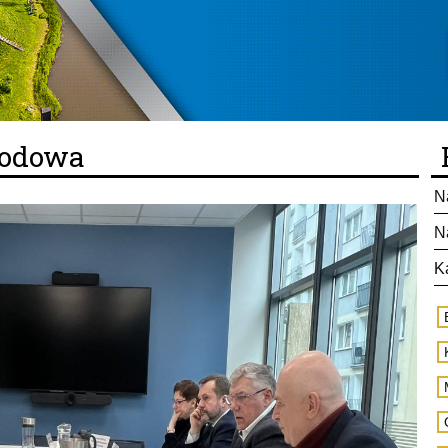
rodowa
N
N
K