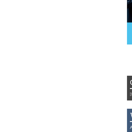
Tydzień 42/2019 r. Niemcy EUR 1,2
THB 0.1129 USD 3.7324 AUD 2.62