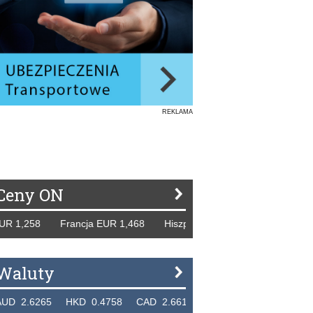
REKLAMA
Ceny ON
58 Francja EUR 1,468 Hiszpania EUR 1,229 WB GBP 1,318 
Waluty
65 HKD 0.4758 CAD 2.6618 NZD 2.1914 SGD 2.9123 EU