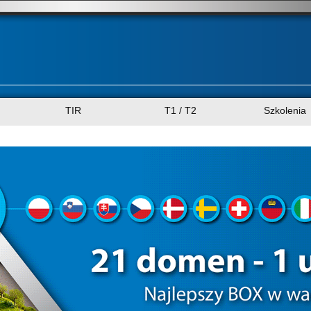
TIR
T1 / T2
Szkolenia