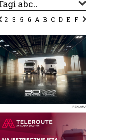
Tagi abc..
2
3
5
6
A
B
C
D
E
F
G
H
I
J
K
L
Ł
P
R
S
Ś
T
U
V
W
Z
REKLAMA