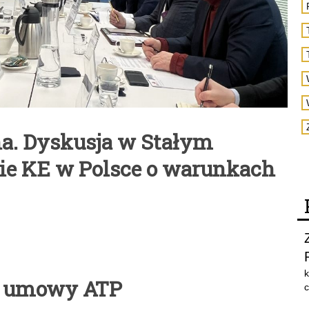
. Dyskusja w Stałym
ie KE w Polsce o warunkach
k
ść umowy ATP
c