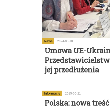
News
2024-03-18
Umowa UE-Ukraina
Przedstawicielstw
jej przedłużenia
Informacje
2015-05-21
Polska: nowa tre