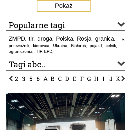
Pokaż
Popularne tagi
ZMPD
tir
droga
Polska
Rosja
granica
TIR
,
,
,
,
,
,
,
przewoźnik
kierowca
Ukraina
Białoruś
pojazd
celnik
,
,
,
,
,
,
ograniczenia
TIR-EPD
,
,
Tagi abc..
2
3
5
6
A
B
C
D
E
F
G
H
I
J
K
L
P
R
S
Ś
T
U
V
W
Z