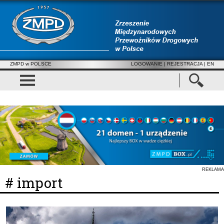
ZMPD w POLSCE
LOGOWANIE
|
REJESTRACJA
| EN
REKLAMA
# import