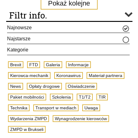
Pokaż kolejne
Filtr info.
Najnowsze
Najstarsze
Kategorie
Brexit
FTD
Galeria
Informacje
Kierowca-mechanik
Koronawirus
Materiał partnera
News
Opłaty drogowe
Oświadczenie
Pakiet mobilności
Szkolenia
T1/T2
TIR
Technika
Transport w mediach
Uwaga
Wydarzenia ZMPD
Wynagrodzenie kierowców
ZMPD w Brukseli