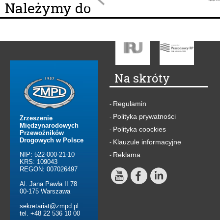
Należymy do
Na skróty
Regulamin
-
Polityka prywatności
-
Zrzeszenie
Międzynarodowych
Polityka coockies
-
Przewoźników
Drogowych w Polsce
Klauzule informacyjne
-
NIP: 522-000-21-10
Reklama
-
KRS: 109043
REGON: 007026497
Al. Jana Pawła II 78
00-175 Warszawa
sekretariat@zmpd.pl
tel. +48 22 536 10 00