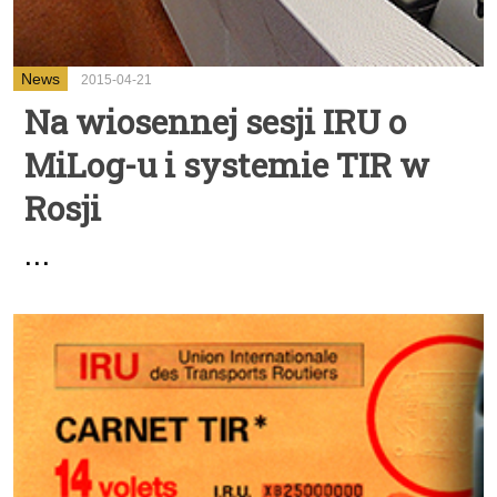
News
2015-04-21
Na wiosennej sesji IRU o
MiLog-u i systemie TIR w
Rosji
...