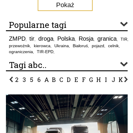
Pokaż
Popularne tagi
ZMPD
tir
droga
Polska
Rosja
granica
TIR
,
,
,
,
,
,
,
przewoźnik
kierowca
Ukraina
Białoruś
pojazd
celnik
,
,
,
,
,
,
ograniczenia
TIR-EPD
,
,
Tagi abc..
2
3
5
6
A
B
C
D
E
F
G
H
I
J
K
L
P
R
S
Ś
T
U
V
W
Z