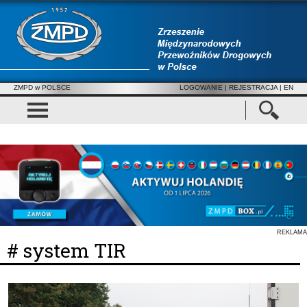
ZMPD w POLSCE
LOGOWANIE
|
REJESTRACJA
| EN
REKLAMA
# system TIR