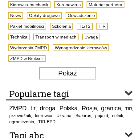
Kierowca-mechanik
Koronawirus
Materiał partnera
News
Opłaty drogowe
Oświadczenie
Pakiet mobilności
Szkolenia
T1/T2
TIR
Technika
Transport w mediach
Uwaga
Wydarzenia ZMPD
Wynagrodzenie kierowców
ZMPD w Brukseli
Pokaż
Popularne tagi
ZMPD
tir
droga
Polska
Rosja
granica
TIR
,
,
,
,
,
,
,
przewoźnik
kierowca
Ukraina
Białoruś
pojazd
celnik
,
,
,
,
,
,
ograniczenia
TIR-EPD
,
,
Tagi abc..