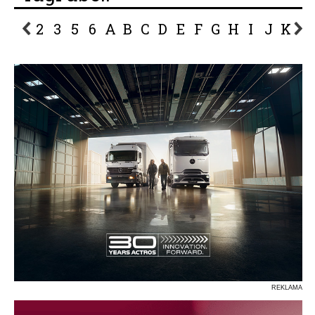
2
3
5
6
A
B
C
D
E
F
G
H
I
J
K
L
P
R
S
Ś
T
U
V
W
Z
REKLAMA