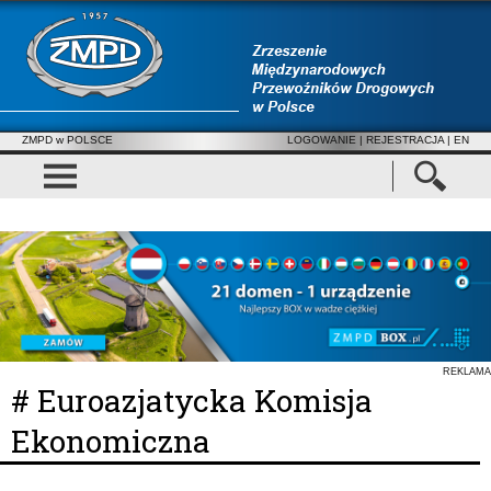
ZMPD w POLSCE
LOGOWANIE
|
REJESTRACJA
| EN
REKLAMA
# Euroazjatycka Komisja
Ekonomiczna