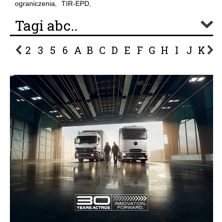
ograniczenia
TIR-EPD
,
,
Tagi abc..
2
3
5
6
A
B
C
D
E
F
G
H
I
J
K
L
P
R
S
Ś
T
U
V
W
Z