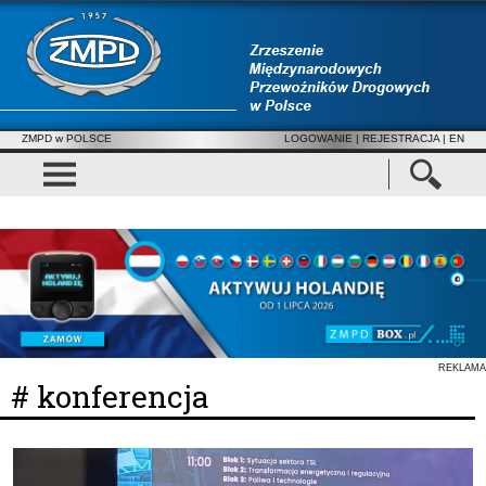
ZMPD w POLSCE
LOGOWANIE
|
REJESTRACJA
| EN
REKLAMA
# konferencja