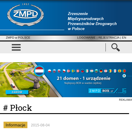
ZMPD w POLSCE
LOGOWANIE
|
REJESTRACJA
| EN
REKLAMA
# Płock
Informacje
2015-08-04