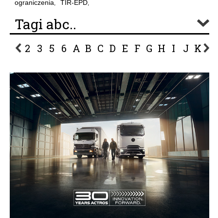
ograniczenia
TIR-EPD
,
,
Tagi abc..
2
3
5
6
A
B
C
D
E
F
G
H
I
J
K
L
P
R
S
Ś
T
U
V
W
Z