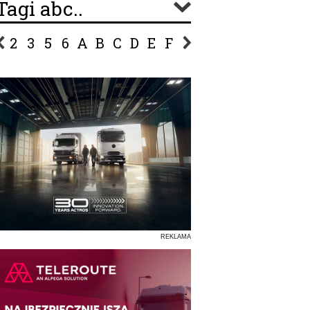
Tagi abc..
2
3
5
6
A
B
C
D
E
F
G
H
I
J
K
L
Ł
P
R
S
Ś
T
U
V
W
Z
REKLAMA