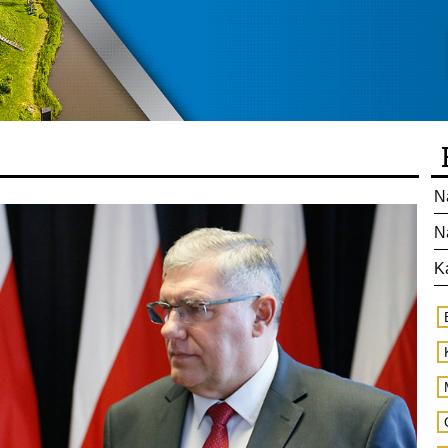
N
N
K