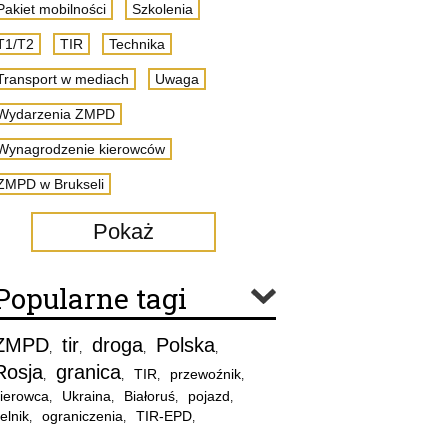
Pakiet mobilności
Szkolenia
T1/T2
TIR
Technika
Transport w mediach
Uwaga
Wydarzenia ZMPD
Wynagrodzenie kierowców
ZMPD w Brukseli
Pokaż
Popularne tagi
ZMPD
tir
droga
Polska
,
,
,
,
Rosja
granica
TIR
przewoźnik
,
,
,
,
ierowca
Ukraina
Białoruś
pojazd
,
,
,
,
elnik
ograniczenia
TIR-EPD
,
,
,