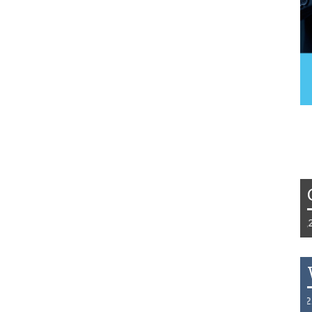
Tydzień 42/2019 r. Niemcy EUR 1,258 
THB 0.1126 USD 3.7236 AUD 2.6230