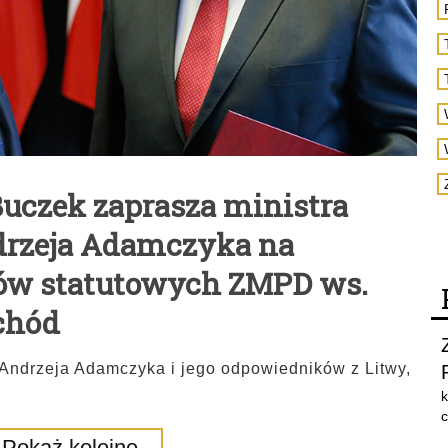
uczek zaprasza ministra
drzeja Adamczyka na
nów statutowych ZMPD ws.
chód
ry Andrzeja Adamczyka i jego odpowiedników z Litwy,
k
c
Pokaż kolejne