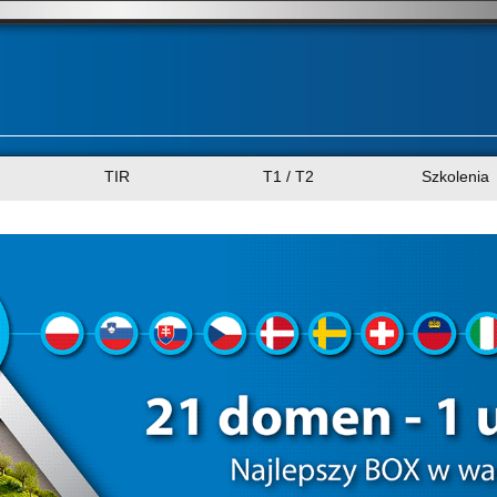
TIR
T1 / T2
Szkolenia