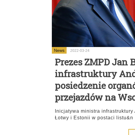
News
2022-03-24
Prezes ZMPD Jan B
infrastruktury An
posiedzenie orga
przejazdów na Ws
Inicjatywa ministra infrastruktu
Łotwy i Estonii w postaci listu&n