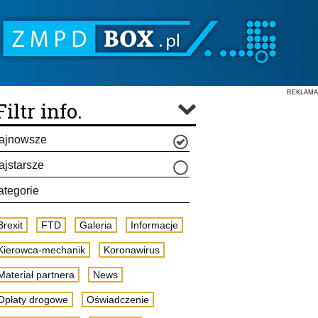
REKLAMA
Filtr info.
ajnowsze
ajstarsze
ategorie
Brexit
FTD
Galeria
Informacje
Kierowca-mechanik
Koronawirus
Materiał partnera
News
Opłaty drogowe
Oświadczenie