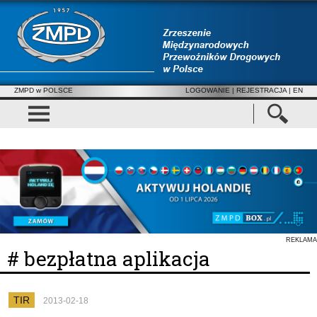
ZMPD w POLSCE
LOGOWANIE
|
REJESTRACJA
| EN
REKLAMA
# bezpłatna aplikacja
TIR
2013-02-18