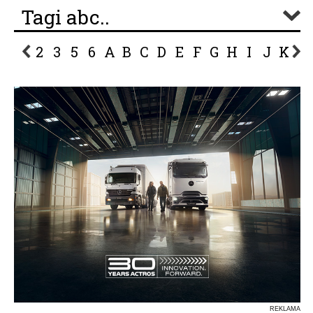
Tagi abc..
2
3
5
6
A
B
C
D
E
F
G
H
I
J
K
L
P
R
S
Ś
T
U
V
W
Z
REKLAMA