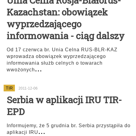
Unia Celna Rosja-Białoruś-
Kazachstan: obowiązek
wyprzedzającego
informowania - ciąg dalszy
Od 17 czerwca br. Unia Celna RUS-BLR-KAZ
wprowadza obowiązek wyprzedzającego
informowania służb celnych o towarach
...
wwożonych
TIR
2011-12-06
Serbia w aplikacji IRU TIR-
EPD
Informujemy, że 5 grudnia br. Serbia przystąpiła do
...
aplikacji IRU