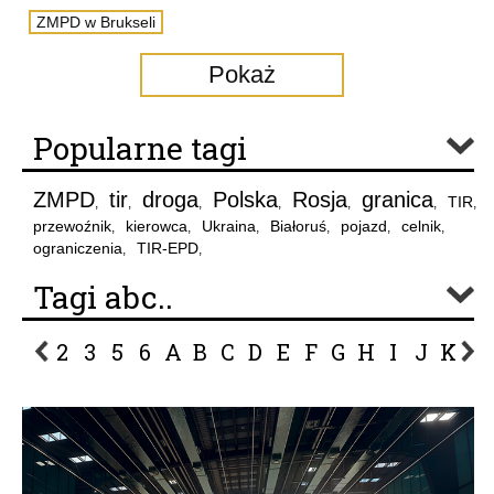
ZMPD w Brukseli
Pokaż
Popularne tagi
ZMPD
tir
droga
Polska
Rosja
granica
TIR
,
,
,
,
,
,
,
przewoźnik
kierowca
Ukraina
Białoruś
pojazd
celnik
,
,
,
,
,
,
ograniczenia
TIR-EPD
,
,
Tagi abc..
2
3
5
6
A
B
C
D
E
F
G
H
I
J
K
L
P
R
S
Ś
T
U
V
W
Z