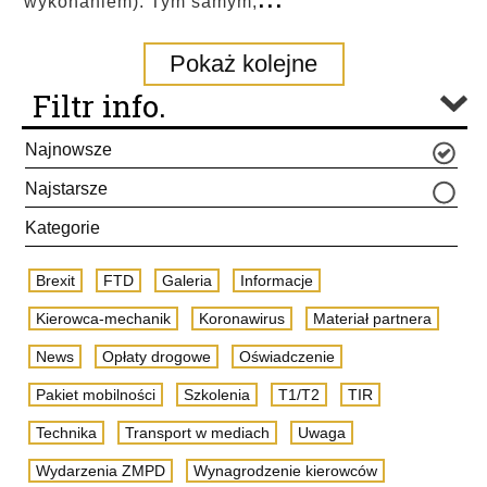
wykonaniem). Tym samym,
Pokaż kolejne
Filtr info.
Najnowsze
Najstarsze
Kategorie
Brexit
FTD
Galeria
Informacje
Kierowca-mechanik
Koronawirus
Materiał partnera
News
Opłaty drogowe
Oświadczenie
Pakiet mobilności
Szkolenia
T1/T2
TIR
Technika
Transport w mediach
Uwaga
Wydarzenia ZMPD
Wynagrodzenie kierowców