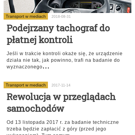
Transport w mediach
2018-08-31
Podejrzany tachograf do
płatnej kontroli
Jeśli w trakcie kontroli okaże się, że urządzenie
działa nie tak, jak powinno, trafi na badanie do
...
wyznaczonego
Transport w mediach
2017-11-14
Rewolucja w przeglądach
samochodów
Od 13 listopada 2017 r. za badanie techniczne
trzeba będzie zapłacić z góry (przed jego
...