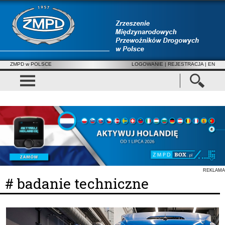
ZMPD w POLSCE
LOGOWANIE
|
REJESTRACJA
| EN
REKLAMA
# badanie techniczne