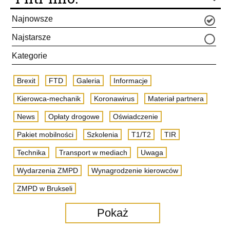
Najnowsze
Najstarsze
Kategorie
Brexit
FTD
Galeria
Informacje
Kierowca-mechanik
Koronawirus
Materiał partnera
News
Opłaty drogowe
Oświadczenie
Pakiet mobilności
Szkolenia
T1/T2
TIR
Technika
Transport w mediach
Uwaga
Wydarzenia ZMPD
Wynagrodzenie kierowców
ZMPD w Brukseli
Pokaż