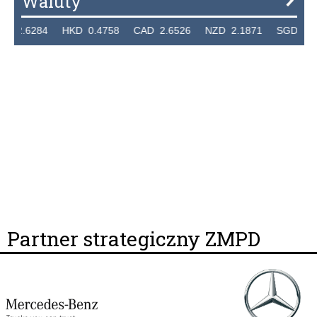
Waluty
284 HKD 0.4758 CAD 2.6526 NZD 2.1871 SGD 2.9103 E
Partner strategiczny ZMPD