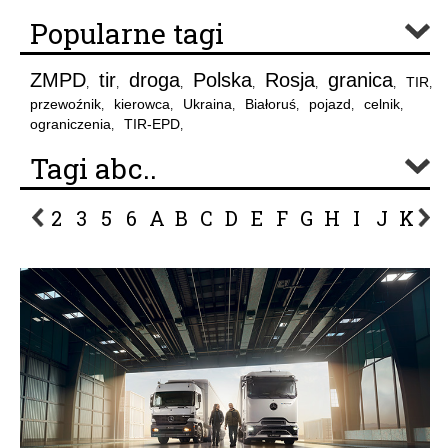
Popularne tagi
ZMPD
tir
droga
Polska
Rosja
granica
TIR
,
,
,
,
,
,
,
przewoźnik
kierowca
Ukraina
Białoruś
pojazd
celnik
,
,
,
,
,
,
ograniczenia
TIR-EPD
,
,
Tagi abc..
2
3
5
6
A
B
C
D
E
F
G
H
I
J
K
L
P
R
S
Ś
T
U
V
W
Z