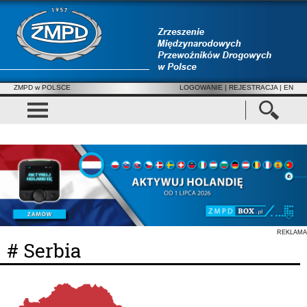
ZMPD w POLSCE
LOGOWANIE
|
REJESTRACJA
| EN
REKLAMA
# Serbia