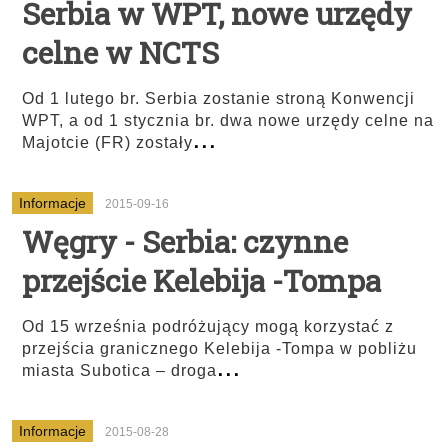
Serbia w WPT, nowe urzędy
celne w NCTS
Od 1 lutego br. Serbia zostanie stroną Konwencji
WPT, a od 1 stycznia br. dwa nowe urzędy celne na
...
Majotcie (FR) zostały
Informacje
2015-09-16
Węgry - Serbia: czynne
przejście Kelebija -Tompa
Od 15 września podróżujący mogą korzystać z
przejścia granicznego Kelebija -Tompa w pobliżu
...
miasta Subotica – droga
Informacje
2015-08-28