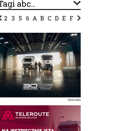
Tagi abc..
2
3
5
6
A
B
C
D
E
F
G
H
I
J
K
L
Ł
P
R
S
Ś
T
U
V
W
Z
REKLAMA