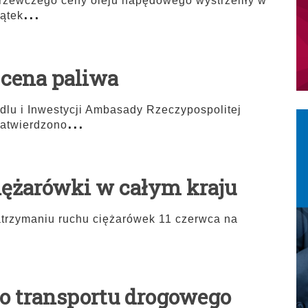
grzewczego ceny oleju napędowego wystrzeliły w
...
zątek
 cena paliwa
lu i Inwestycji Ambasady Rzeczypospolitej
...
zatwierdzono
ciężarówki w całym kraju
atrzymaniu ruchu ciężarówek 11 czerwca na
o transportu drogowego