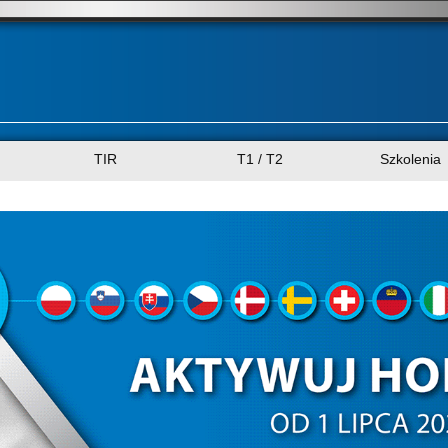
TIR
T1 / T2
Szkolenia