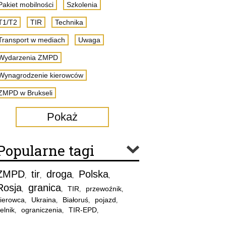
Pakiet mobilności
Szkolenia
T1/T2
TIR
Technika
Transport w mediach
Uwaga
Wydarzenia ZMPD
Wynagrodzenie kierowców
ZMPD w Brukseli
Pokaż
Popularne tagi
ZMPD
tir
droga
Polska
,
,
,
,
Rosja
granica
TIR
przewoźnik
,
,
,
,
ierowca
Ukraina
Białoruś
pojazd
,
,
,
,
elnik
ograniczenia
TIR-EPD
,
,
,