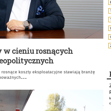
 w cieniu rosnących
geopolitycznych
 rosnące koszty eksploatacyjne stawiają branżę
...
 poważnych
k
c