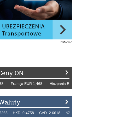
REKLAMA
Ceny ON
rancja EUR 1,468 Hiszpania EUR 1,229 WB GBP 1,318 Rosj
Waluty
KD 0.4758 CAD 2.6618 NZD 2.1914 SGD 2.9123 EUR 4.