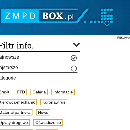
REKLAMA
Filtr info.
ajnowsze
ajstarsze
ategorie
Brexit
FTD
Galeria
Informacje
Kierowca-mechanik
Koronawirus
Materiał partnera
News
Opłaty drogowe
Oświadczenie