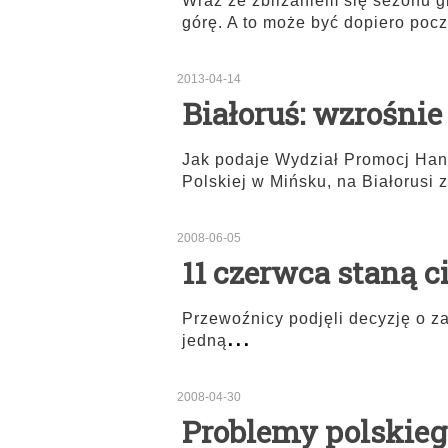
Wraz ze zbliżaniem się sezonu 
górę. A to może być dopiero poc
2013-04-14
Białoruś: wzrośnie
Jak podaje Wydział Promocj Hand
Polskiej w Mińsku, na Białorusi 
2008-06-05
11 czerwca staną 
Przewoźnicy podjęli decyzję o z
...
jedną
2008-04-30
Problemy polskieg