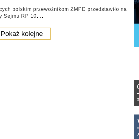
ących polskim przewoźnikom ZMPD przedstawiło na
...
ury Sejmu RP 10
Pokaż kolejne
Tydzień 42/2019 r. Niemcy EUR 1,258 F
THB 0.1129 USD 3.7324 AUD 2.6265 H