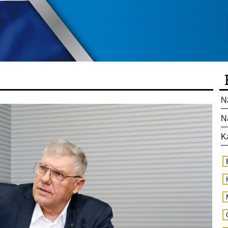
N
N
K