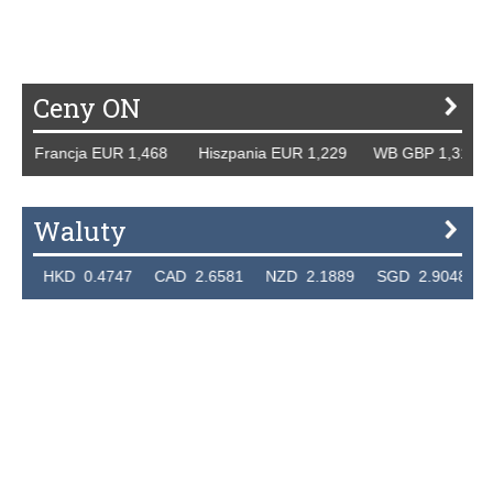
Ceny ON
ancja EUR 1,468 Hiszpania EUR 1,229 WB GBP 1,318 Rosja
Waluty
D 0.4747 CAD 2.6581 NZD 2.1889 SGD 2.9048 EUR 4.2