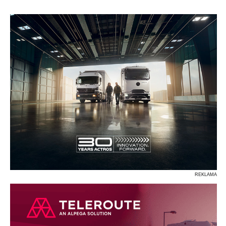
P
R
S
Ś
T
U
V
W
Z
REKLAMA