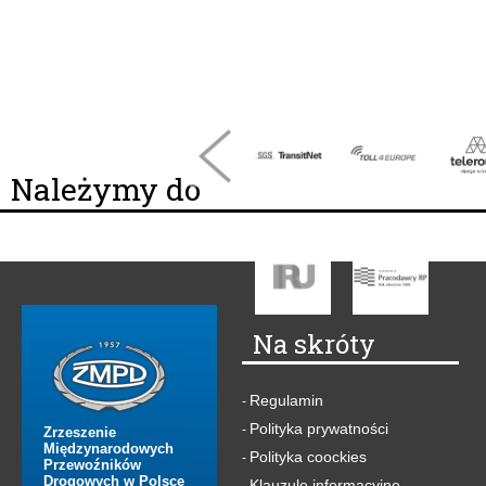
Należymy do
Na skróty
Regulamin
-
Polityka prywatności
-
Zrzeszenie
Międzynarodowych
Polityka coockies
-
Przewoźników
Drogowych w Polsce
Klauzule informacyjne
-