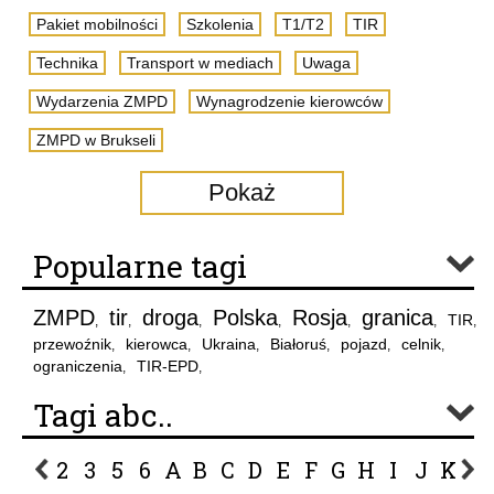
Pakiet mobilności
Szkolenia
T1/T2
TIR
Technika
Transport w mediach
Uwaga
Wydarzenia ZMPD
Wynagrodzenie kierowców
ZMPD w Brukseli
Pokaż
Popularne tagi
ZMPD
tir
droga
Polska
Rosja
granica
TIR
,
,
,
,
,
,
,
przewoźnik
kierowca
Ukraina
Białoruś
pojazd
celnik
,
,
,
,
,
,
ograniczenia
TIR-EPD
,
,
Tagi abc..
2
3
5
6
A
B
C
D
E
F
G
H
I
J
K
L