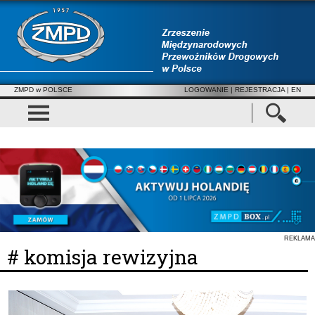
ZMPD w POLSCE
LOGOWANIE
|
REJESTRACJA
| EN
REKLAMA
# komisja rewizyjna