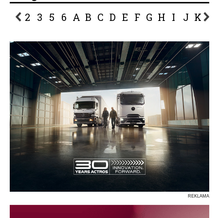
2
3
5
6
A
B
C
D
E
F
G
H
I
J
K
L
P
R
S
Ś
T
U
V
W
Z
REKLAMA