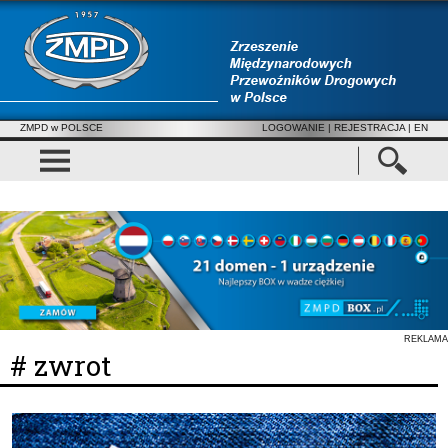
ZMPD w POLSCE
LOGOWANIE
|
REJESTRACJA
| EN
REKLAMA
# zwrot