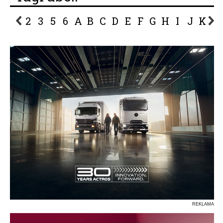
2
3
5
6
A
B
C
D
E
F
G
H
I
J
K
L
P
R
S
Ś
T
U
V
W
Z
REKLAMA