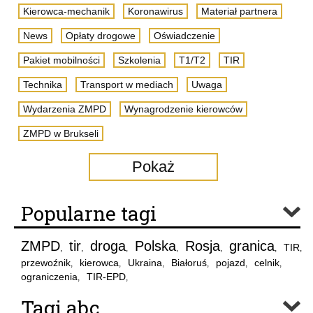
Kierowca-mechanik
Koronawirus
Materiał partnera
News
Opłaty drogowe
Oświadczenie
Pakiet mobilności
Szkolenia
T1/T2
TIR
Technika
Transport w mediach
Uwaga
Wydarzenia ZMPD
Wynagrodzenie kierowców
ZMPD w Brukseli
Pokaż
Popularne tagi
ZMPD
tir
droga
Polska
Rosja
granica
TIR
,
,
,
,
,
,
,
przewoźnik
kierowca
Ukraina
Białoruś
pojazd
celnik
,
,
,
,
,
,
ograniczenia
TIR-EPD
,
,
Tagi abc..