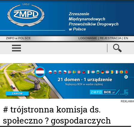
ZMPD w POLSCE
LOGOWANIE
|
REJESTRACJA
| EN
REKLAMA
# trójstronna komisja ds.
społeczno ? gospodarczych