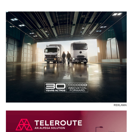
P
R
S
Ś
T
U
V
W
Z
REKLAMA