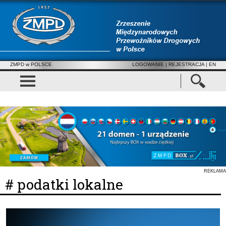
ZMPD w POLSCE
LOGOWANIE
|
REJESTRACJA
| EN
REKLAMA
# podatki lokalne