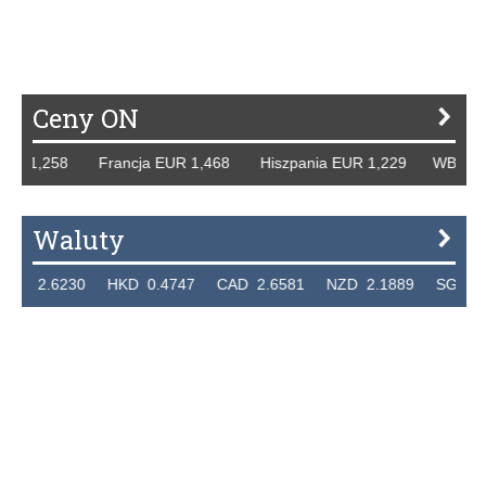
Ceny ON
R 1,258 Francja EUR 1,468 Hiszpania EUR 1,229 WB GBP 1
Waluty
 2.6230 HKD 0.4747 CAD 2.6581 NZD 2.1889 SGD 2.904