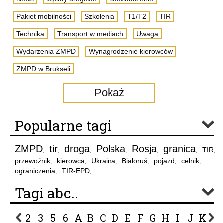
Pakiet mobilności
Szkolenia
T1/T2
TIR
Technika
Transport w mediach
Uwaga
Wydarzenia ZMPD
Wynagrodzenie kierowców
ZMPD w Brukseli
Pokaż
Popularne tagi
ZMPD
tir
droga
Polska
Rosja
granica
TIR
,
,
,
,
,
,
,
przewoźnik
kierowca
Ukraina
Białoruś
pojazd
celnik
,
,
,
,
,
,
ograniczenia
TIR-EPD
,
,
Tagi abc..
2
3
5
6
A
B
C
D
E
F
G
H
I
J
K
L