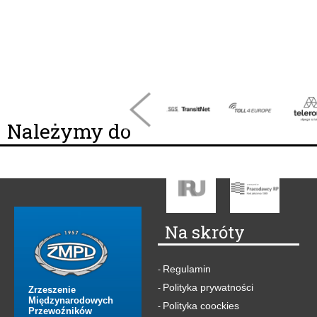
Należymy do
Na skróty
Regulamin
-
Polityka prywatności
-
Zrzeszenie
Międzynarodowych
Polityka coockies
-
Przewoźników