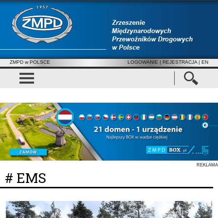
ZMPD w POLSCE
LOGOWANIE
|
REJESTRACJA
| EN
REKLAMA
# EMS