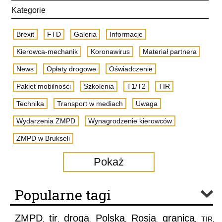
Kategorie
Brexit
FTD
Galeria
Informacje
Kierowca-mechanik
Koronawirus
Materiał partnera
News
Opłaty drogowe
Oświadczenie
Pakiet mobilności
Szkolenia
T1/T2
TIR
Technika
Transport w mediach
Uwaga
Wydarzenia ZMPD
Wynagrodzenie kierowców
ZMPD w Brukseli
Pokaż
Popularne tagi
ZMPD
tir
droga
Polska
Rosja
granica
TIR
,
,
,
,
,
,
,