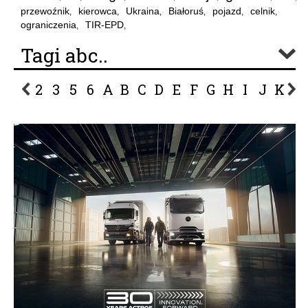
przewoźnik
kierowca
Ukraina
Białoruś
pojazd
celnik
,
,
,
,
,
,
ograniczenia
TIR-EPD
,
,
Tagi abc..
2
3
5
6
A
B
C
D
E
F
G
H
I
J
K
L
P
R
S
Ś
T
U
V
W
Z