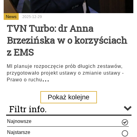
News
2025-12-29
TVN Turbo: dr Anna
Brzezińska w o korzyściach
z EMS
MI planuje rozpoczęcie prób długich zestawów,
przygotowało projekt ustawy o zmianie ustawy -
...
Prawo o ruchu
Pokaż kolejne
Filtr info.
Najnowsze
Najstarsze