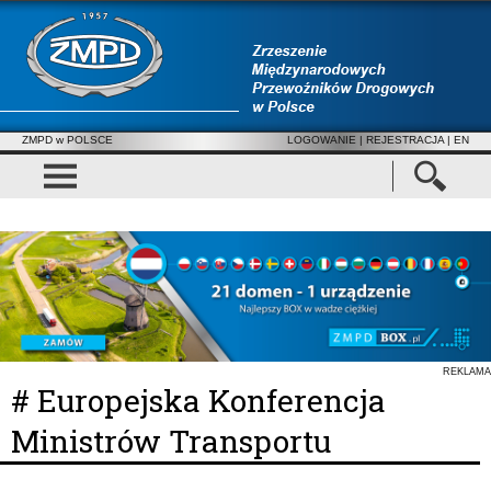
ZMPD w POLSCE
LOGOWANIE
|
REJESTRACJA
| EN
REKLAMA
# Europejska Konferencja
Ministrów Transportu