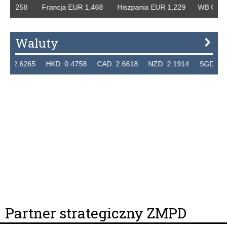
 1,258 Francja EUR 1,468 Hiszpania EUR 1,229 WB GBP 1,
Waluty
2.6265 HKD 0.4758 CAD 2.6618 NZD 2.1914 SGD 2.9123
Partner strategiczny ZMPD