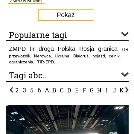
ZMPD w Brukseli
Pokaż
Popularne tagi
ZMPD
tir
droga
Polska
Rosja
granica
TIR
,
,
,
,
,
,
,
przewoźnik
kierowca
Ukraina
Białoruś
pojazd
celnik
,
,
,
,
,
,
ograniczenia
TIR-EPD
,
,
Tagi abc..
2
3
5
6
A
B
C
D
E
F
G
H
I
J
K
L
P
R
S
Ś
T
U
V
W
Z