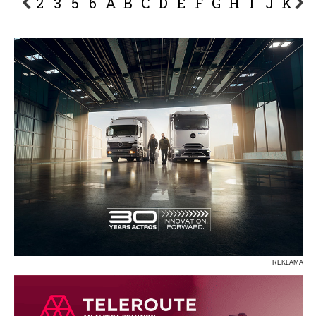
2
3
5
6
A
B
C
D
E
F
G
H
I
J
K
L
P
R
S
Ś
T
U
V
W
Z
REKLAMA