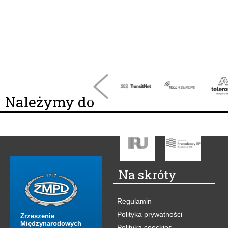
Należymy do
Na skróty
Regulamin
-
Polityka prywatności
-
Zrzeszenie
Międzynarodowych
Polityka coockies
-