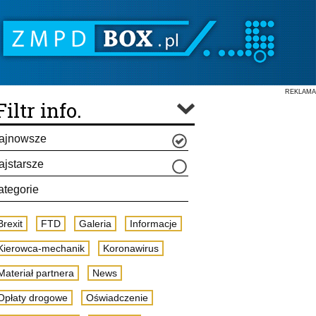
REKLAMA
Filtr info.
ajnowsze
ajstarsze
ategorie
Brexit
FTD
Galeria
Informacje
Kierowca-mechanik
Koronawirus
Materiał partnera
News
Opłaty drogowe
Oświadczenie