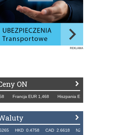
REKLAMA
Ceny ON
rancja EUR 1,468 Hiszpania EUR 1,229 WB GBP 1,318 Rosj
Waluty
HKD 0.4758 CAD 2.6618 NZD 2.1914 SGD 2.9123 EUR 4.