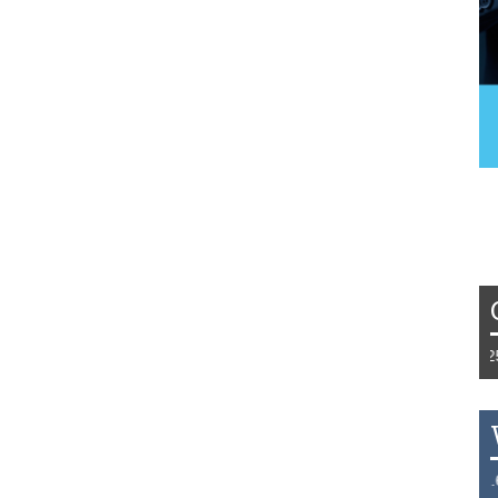
Tydzień 42/2019 r. Niemcy EUR 1,258 F
THB 0.1129 USD 3.7324 AUD 2.6265 