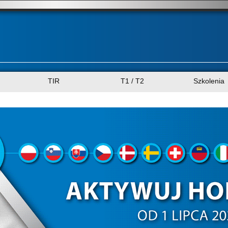
TIR
T1 / T2
Szkolenia