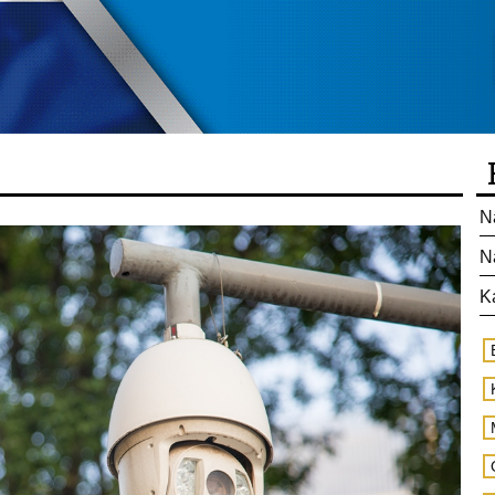
N
N
K