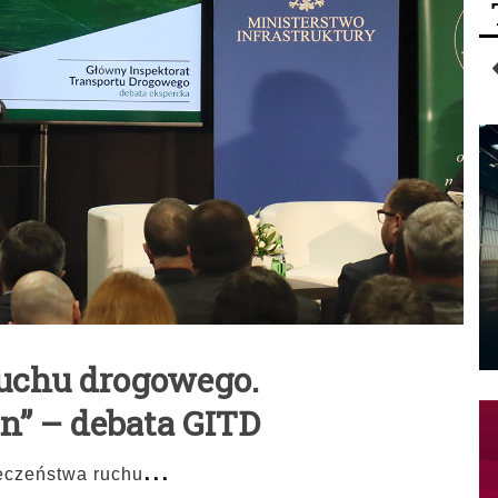
uchu drogowego.
” – debata GITD
...
eczeństwa ruchu