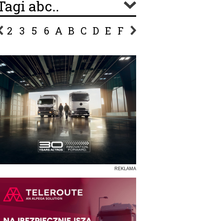
Tagi abc..
2
3
5
6
A
B
C
D
E
F
G
H
I
J
K
L
Ł
P
R
S
Ś
T
U
V
W
Z
REKLAMA