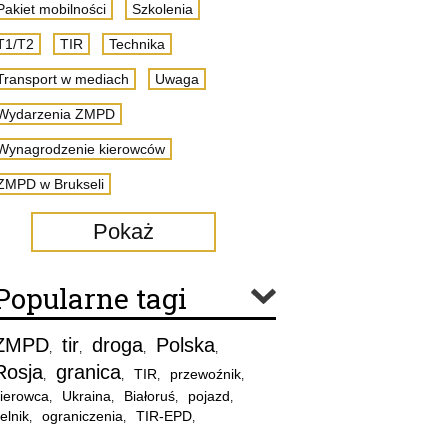
Pakiet mobilności
Szkolenia
T1/T2
TIR
Technika
Transport w mediach
Uwaga
Wydarzenia ZMPD
Wynagrodzenie kierowców
ZMPD w Brukseli
Pokaż
Popularne tagi
ZMPD
tir
droga
Polska
,
,
,
,
Rosja
granica
TIR
przewoźnik
,
,
,
,
ierowca
Ukraina
Białoruś
pojazd
,
,
,
,
elnik
ograniczenia
TIR-EPD
,
,
,