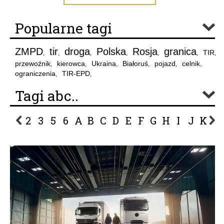
Popularne tagi
ZMPD
tir
droga
Polska
Rosja
granica
TIR
,
,
,
,
,
,
,
przewoźnik
kierowca
Ukraina
Białoruś
pojazd
celnik
,
,
,
,
,
,
ograniczenia
TIR-EPD
,
,
Tagi abc..
2
3
5
6
A
B
C
D
E
F
G
H
I
J
K
L
P
R
S
Ś
T
U
V
W
Z