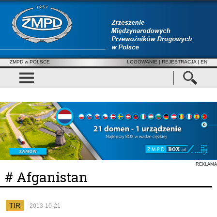
ZMPD w POLSCE
LOGOWANIE
|
REJESTRACJA
| EN
REKLAMA
# Afganistan
TIR
2013-10-21