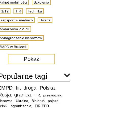
Pakiet mobilności
Szkolenia
T1/T2
TIR
Technika
Transport w mediach
Uwaga
Wydarzenia ZMPD
Wynagrodzenie kierowców
ZMPD w Brukseli
Pokaż
Popularne tagi
ZMPD
tir
droga
Polska
,
,
,
,
Rosja
granica
TIR
przewoźnik
,
,
,
,
ierowca
Ukraina
Białoruś
pojazd
,
,
,
,
elnik
ograniczenia
TIR-EPD
,
,
,