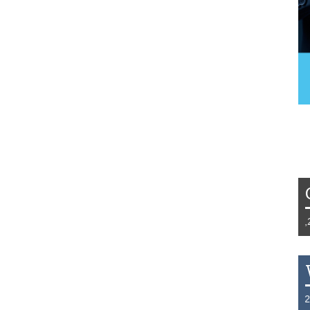
Tydzień 42/2019 r. Niemcy EUR 1,258
THB 0.1126 USD 3.7236 AUD 2.6230