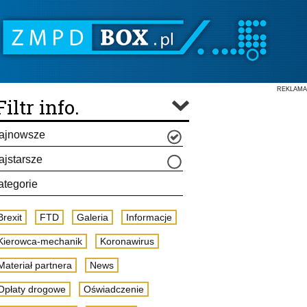
REKLAMA
Filtr info.
ajnowsze
ajstarsze
ategorie
Brexit
FTD
Galeria
Informacje
Kierowca-mechanik
Koronawirus
Materiał partnera
News
Opłaty drogowe
Oświadczenie