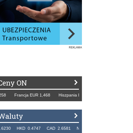
REKLAMA
Ceny ON
 Francja EUR 1,468 Hiszpania EUR 1,229 WB GBP 1,318 Ro
Waluty
 HKD 0.4747 CAD 2.6581 NZD 2.1889 SGD 2.9048 EUR 