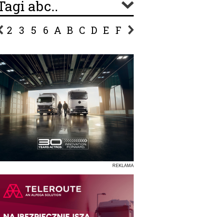
Tagi abc..
2
3
5
6
A
B
C
D
E
F
G
H
I
J
K
L
Ł
P
R
S
Ś
T
U
V
W
Z
REKLAMA