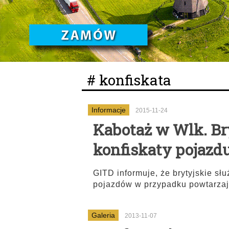
# konfiskata
Informacje
2015-11-24
Kabotaż w Wlk. Br
konfiskaty pojazd
GITD informuje, że brytyjskie sł
pojazdów w przypadku powtarzaj
Galeria
2013-11-07