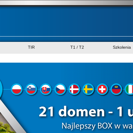
TIR
T1 / T2
Szkolenia