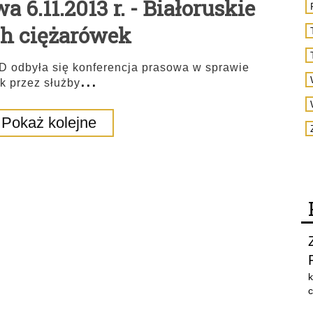
 6.11.2013 r. - Białoruskie
ch ciężarówek
PD odbyła się konferencja prasowa w sprawie
...
k przez służby
Pokaż kolejne
k
c