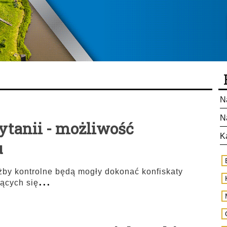
N
N
ytanii - możliwość
K
u
użby kontrolne będą mogły dokonać konfiskaty
...
ących się