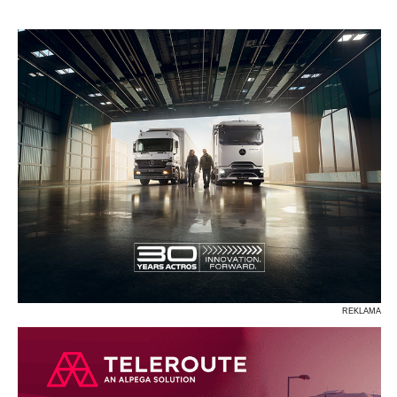
P
R
S
Ś
T
U
V
W
Z
REKLAMA