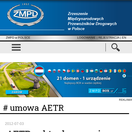
ZMPD w POLSCE
LOGOWANIE
|
REJESTRACJA
| EN
REKLAMA
# umowa AETR
2012-07-03