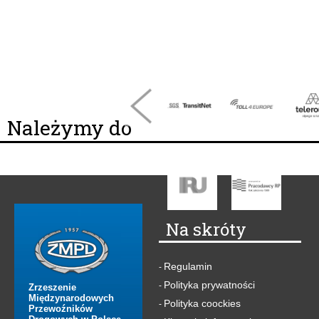
Należymy do
Na skróty
Regulamin
-
Polityka prywatności
-
Zrzeszenie
Międzynarodowych
Polityka coockies
-
Przewoźników