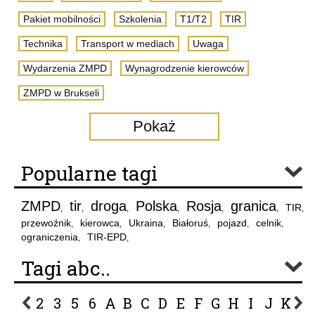
Pakiet mobilności
Szkolenia
T1/T2
TIR
Technika
Transport w mediach
Uwaga
Wydarzenia ZMPD
Wynagrodzenie kierowców
ZMPD w Brukseli
Pokaż
Popularne tagi
ZMPD
tir
droga
Polska
Rosja
granica
TIR
,
,
,
,
,
,
,
przewoźnik
kierowca
Ukraina
Białoruś
pojazd
celnik
,
,
,
,
,
,
ograniczenia
TIR-EPD
,
,
Tagi abc..
2
3
5
6
A
B
C
D
E
F
G
H
I
J
K
L