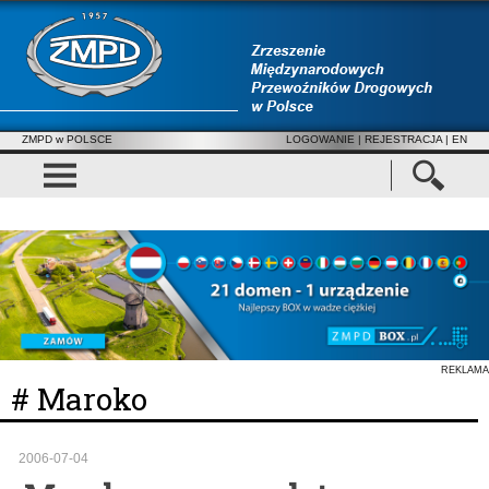
ZMPD w POLSCE
LOGOWANIE
|
REJESTRACJA
| EN
REKLAMA
# Maroko
2006-07-04