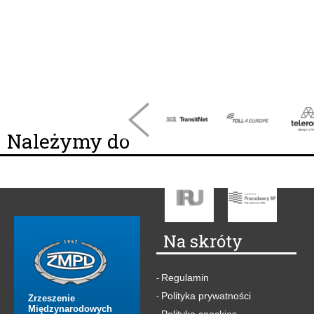
Należymy do
Na skróty
Regulamin
-
Polityka prywatności
-
Zrzeszenie
Międzynarodowych
Polityka coockies