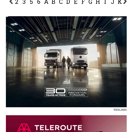
2
3
5
6
A
B
C
D
E
F
G
H
I
J
K
L
P
R
S
Ś
T
U
V
W
Z
REKLAMA