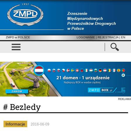
ZMPD w POLSCE
LOGOWANIE
|
REJESTRACJA
| EN
REKLAMA
# Bezledy
Informacje
2016-06-09