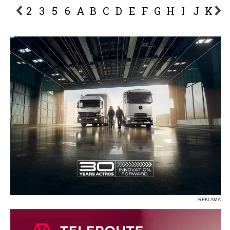
2
3
5
6
A
B
C
D
E
F
G
H
I
J
K
L
P
R
S
Ś
T
U
V
W
Z
REKLAMA