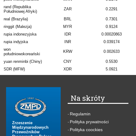
rand (Republika
ZAR
0.2291
Południowej Afryki)
real (Brazylia)
BRL
0.7301
ringgit (Malezja)
MYR
0.9124
rupia indonezyjska
IDR
0.00020863
rupia indyjska
INR
0.039174
won
KRW
0.002633
południowokoreański
yuan renminbi (Chiny)
CNY
0.5530
SDR (MFW)
XDR
5.0921
Na skróty
Regulamin
-
Polityka prywatności
-
Zrzeszenie
Międzynarodowych
Polityka coockies
-
Przewoźników