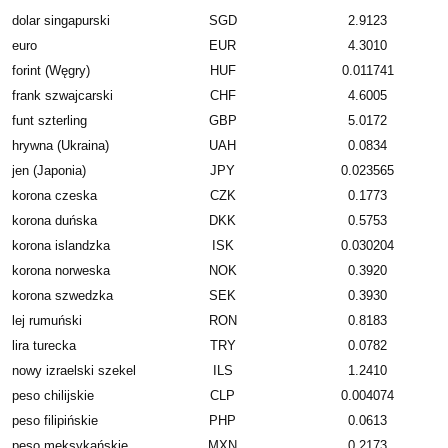
dolar singapurski
SGD
2.9123
euro
EUR
4.3010
forint (Węgry)
HUF
0.011741
frank szwajcarski
CHF
4.6005
funt szterling
GBP
5.0172
hrywna (Ukraina)
UAH
0.0834
jen (Japonia)
JPY
0.023565
korona czeska
CZK
0.1773
korona duńska
DKK
0.5753
korona islandzka
ISK
0.030204
korona norweska
NOK
0.3920
korona szwedzka
SEK
0.3930
lej rumuński
RON
0.8183
lira turecka
TRY
0.0782
nowy izraelski szekel
ILS
1.2410
peso chilijskie
CLP
0.004074
peso filipińskie
PHP
0.0613
peso meksykańskie
MXN
0.2173