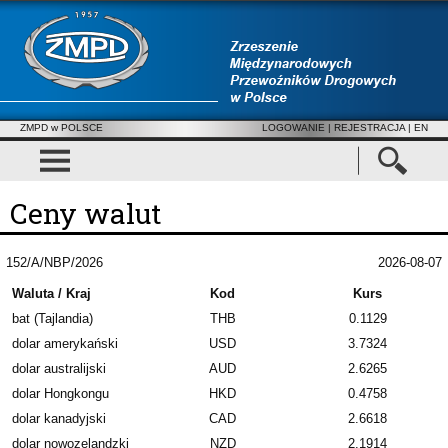
ZMPD w POLSCE
LOGOWANIE
|
REJESTRACJA
| EN
Ceny walut
152/A/NBP/2026
2026-08-07
Waluta / Kraj
Kod
Kurs
bat (Tajlandia)
THB
0.1129
dolar amerykański
USD
3.7324
dolar australijski
AUD
2.6265
dolar Hongkongu
HKD
0.4758
dolar kanadyjski
CAD
2.6618
dolar nowozelandzki
NZD
2.1914