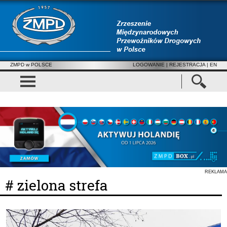
ZMPD w POLSCE
LOGOWANIE
|
REJESTRACJA
| EN
REKLAMA
# zielona strefa