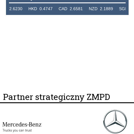
2.6230 HKD 0.4747 CAD 2.6581 NZD 2.1889 SGD 2.9048
Partner strategiczny ZMPD