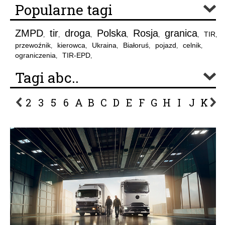
Popularne tagi
ZMPD
tir
droga
Polska
Rosja
granica
TIR
,
,
,
,
,
,
,
przewoźnik
kierowca
Ukraina
Białoruś
pojazd
celnik
,
,
,
,
,
,
ograniczenia
TIR-EPD
,
,
Tagi abc..
2
3
5
6
A
B
C
D
E
F
G
H
I
J
K
L
P
R
S
Ś
T
U
V
W
Z