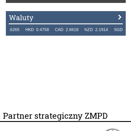
Waluty
5 HKD 0.4758 CAD 2.6618 NZD 2.1914 SGD 2.9123 EUR 
Partner strategiczny ZMPD