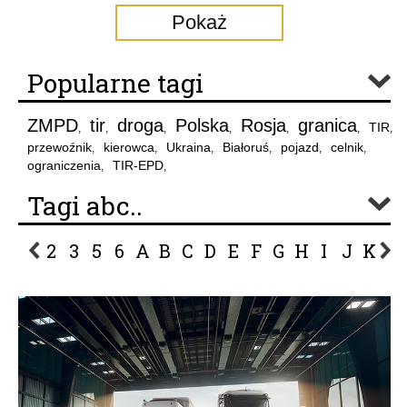
Pokaż
Popularne tagi
ZMPD
tir
droga
Polska
Rosja
granica
TIR
,
,
,
,
,
,
,
przewoźnik
kierowca
Ukraina
Białoruś
pojazd
celnik
,
,
,
,
,
,
ograniczenia
TIR-EPD
,
,
Tagi abc..
2
3
5
6
A
B
C
D
E
F
G
H
I
J
K
L
P
R
S
Ś
T
U
V
W
Z