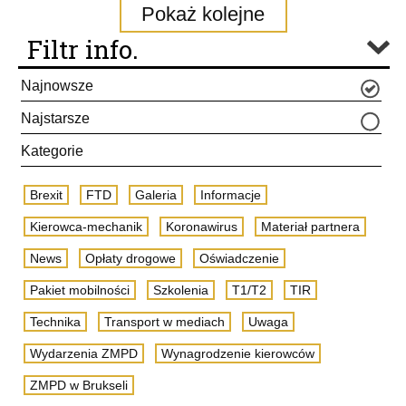
Pokaż kolejne
Filtr info.
Najnowsze
Najstarsze
Kategorie
Brexit
FTD
Galeria
Informacje
Kierowca-mechanik
Koronawirus
Materiał partnera
News
Opłaty drogowe
Oświadczenie
Pakiet mobilności
Szkolenia
T1/T2
TIR
Technika
Transport w mediach
Uwaga
Wydarzenia ZMPD
Wynagrodzenie kierowców
ZMPD w Brukseli