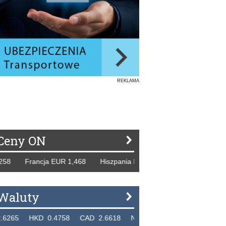
REKLAMA
Ceny ON
rancja EUR 1,468 Hiszpania EUR 1,229 WB GBP 1,318 Rosj
Waluty
KD 0.4758 CAD 2.6618 NZD 2.1914 SGD 2.9123 EUR 4.