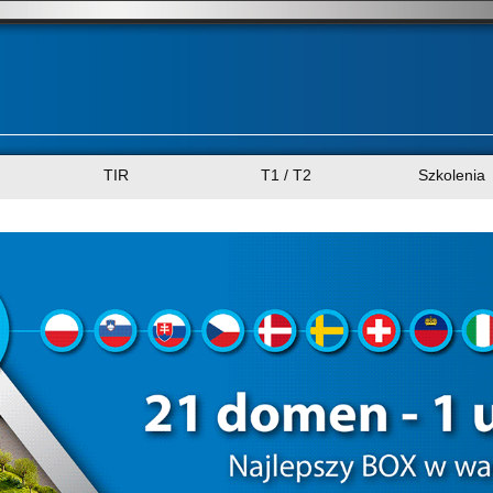
TIR
T1 / T2
Szkolenia