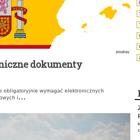
pixabay
oniczne dokumenty
ie obligatoryjnie wymagać elektronicznych
...
owych i
k
c