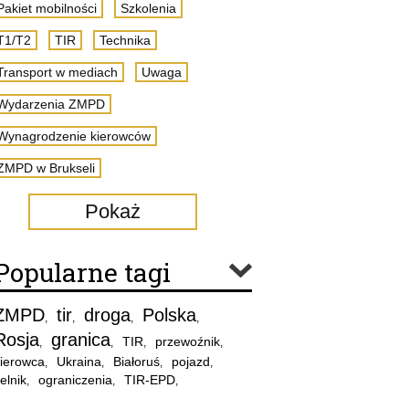
Pakiet mobilności
Szkolenia
T1/T2
TIR
Technika
Transport w mediach
Uwaga
Wydarzenia ZMPD
Wynagrodzenie kierowców
ZMPD w Brukseli
Pokaż
Popularne tagi
ZMPD
tir
droga
Polska
,
,
,
,
Rosja
granica
TIR
przewoźnik
,
,
,
,
ierowca
Ukraina
Białoruś
pojazd
,
,
,
,
elnik
ograniczenia
TIR-EPD
,
,
,