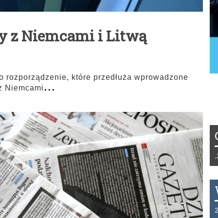
cy z Niemcami i Litwą
 rozporządzenie, które przedłuża wprowadzone
...
 z Niemcami
Tydzień 42/2019 r. Niemcy EUR 1,258 F
THB 0.1129 USD 3.7324 AUD 2.6265 H