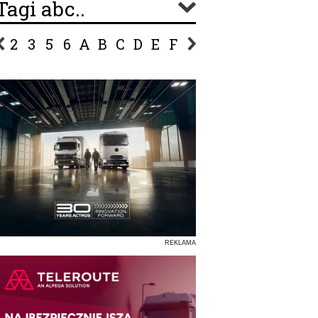
Tagi abc..
2
3
5
6
A
B
C
D
E
F
G
H
I
J
K
L
Ł
P
R
S
Ś
T
U
V
W
Z
REKLAMA