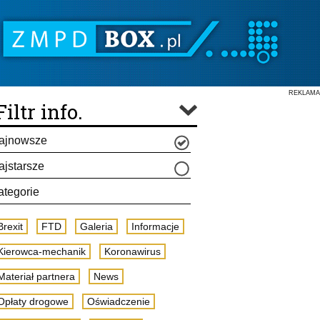
REKLAMA
Filtr info.
ajnowsze
ajstarsze
ategorie
Brexit
FTD
Galeria
Informacje
Kierowca-mechanik
Koronawirus
Materiał partnera
News
Opłaty drogowe
Oświadczenie