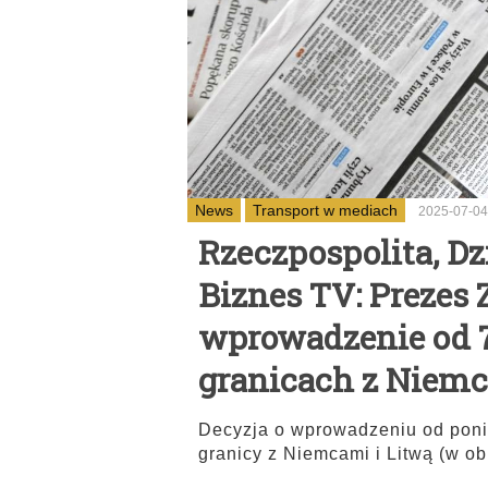
News
Transport w mediach
2025-07-04
Rzeczpospolita, D
Biznes TV: Prezes
wprowadzenie od 7 
granicach z Niemc
Decyzja o wprowadzeniu od ponie
granicy z Niemcami i Litwą (w o