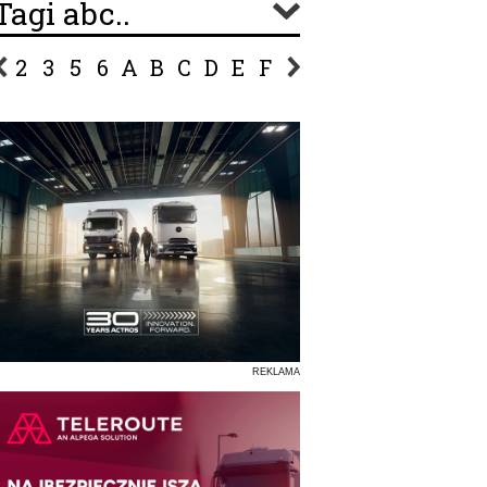
Tagi abc..
2
3
5
6
A
B
C
D
E
F
G
H
I
J
K
L
Ł
P
R
S
Ś
T
U
V
W
Z
REKLAMA