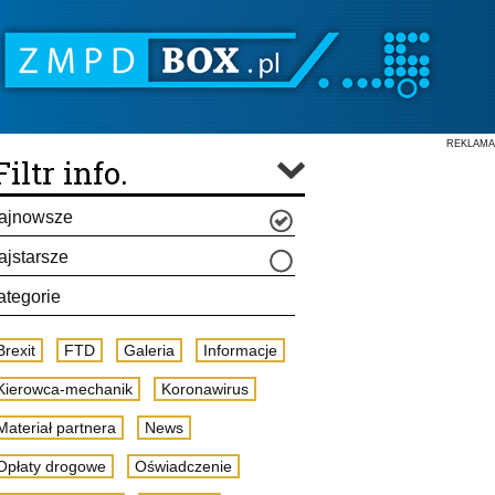
REKLAMA
Filtr info.
ajnowsze
ajstarsze
ategorie
Brexit
FTD
Galeria
Informacje
Kierowca-mechanik
Koronawirus
Materiał partnera
News
Opłaty drogowe
Oświadczenie