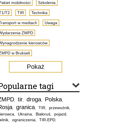
Pakiet mobilności
Szkolenia
T1/T2
TIR
Technika
Transport w mediach
Uwaga
Wydarzenia ZMPD
Wynagrodzenie kierowców
ZMPD w Brukseli
Pokaż
Popularne tagi
ZMPD
tir
droga
Polska
,
,
,
,
Rosja
granica
TIR
przewoźnik
,
,
,
,
ierowca
Ukraina
Białoruś
pojazd
,
,
,
,
elnik
ograniczenia
TIR-EPD
,
,
,