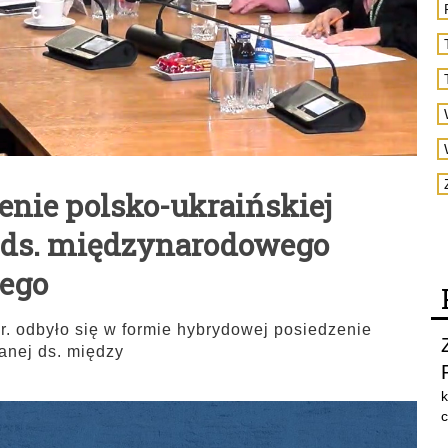
enie polsko-ukraińskiej
j ds. międzynarodowego
wego
r. odbyło się w formie hybrydowej posiedzenie
anej ds. między
k
c