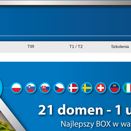
TIR
T1 / T2
Szkolenia