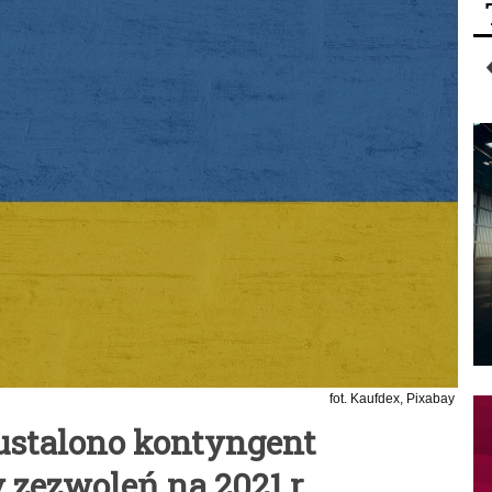
fot. Kaufdex, Pixabay
 ustalono kontyngent
ezwoleń na 2021 r.