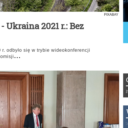
PIXABAY
 Ukraina 2021 r.: Bez
 r. odbyło się w trybie wideokonferencji
...
omisji
Tydzień 42/2019 r. Niemcy EUR 1,258 Fr
THB 0.1126 USD 3.7236 AUD 2.6230 HK