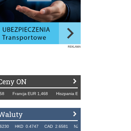
REKLAMA
Ceny ON
ancja EUR 1,468 Hiszpania EUR 1,229 WB GBP 1,318 Rosja 
Waluty
D 0.4747 CAD 2.6581 NZD 2.1889 SGD 2.9048 EUR 4.29