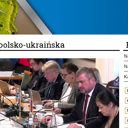
polsko-ukraińska
N
N
K