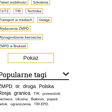
Pakiet mobilności
Szkolenia
T1/T2
TIR
Technika
Transport w mediach
Uwaga
Wydarzenia ZMPD
Wynagrodzenie kierowców
ZMPD w Brukseli
Pokaż
Popularne tagi
ZMPD
tir
droga
Polska
,
,
,
,
Rosja
granica
TIR
przewoźnik
,
,
,
,
ierowca
Ukraina
Białoruś
pojazd
,
,
,
,
elnik
ograniczenia
TIR-EPD
,
,
,