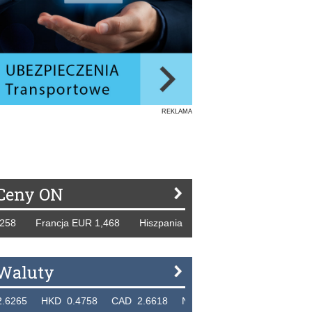
REKLAMA
Ceny ON
rancja EUR 1,468 Hiszpania EUR 1,229 WB GBP 1,318 Rosj
Waluty
KD 0.4758 CAD 2.6618 NZD 2.1914 SGD 2.9123 EUR 4.