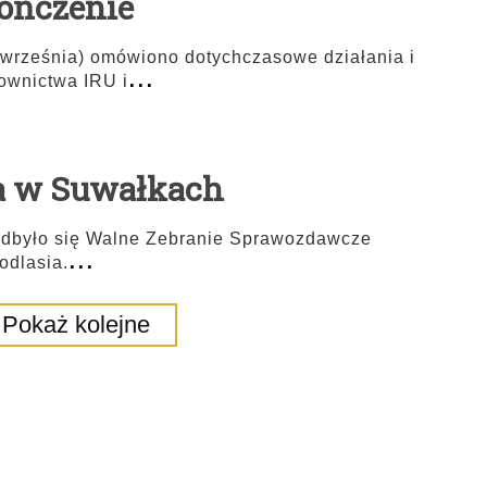
ończenie
7 września) omówiono dotychczasowe działania i
...
ownictwa IRU i
a w Suwałkach
odbyło się Walne Zebranie Sprawozdawcze
...
odlasia.
Pokaż kolejne