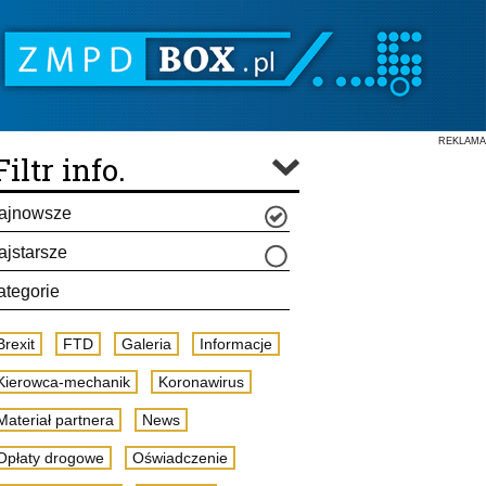
REKLAMA
Filtr info.
ajnowsze
ajstarsze
ategorie
Brexit
FTD
Galeria
Informacje
Kierowca-mechanik
Koronawirus
Materiał partnera
News
Opłaty drogowe
Oświadczenie