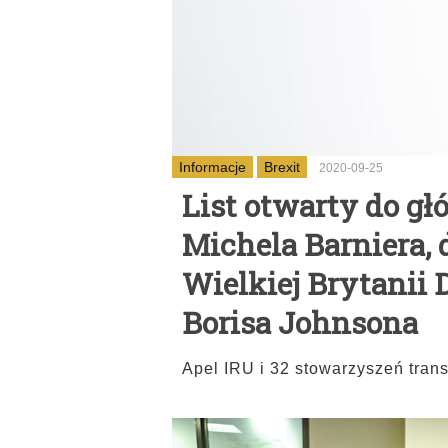
Informacje
Brexit
2020-09-25
List otwarty do g
Michela Barniera,
Wielkiej Brytanii 
Borisa Johnsona
Apel IRU i 32 stowarzyszeń tran