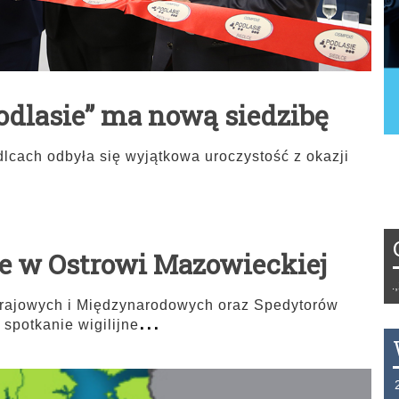
odlasie” ma nową siedzibę
dlcach odbyła się wyjątkowa uroczystość z okazji
ne w Ostrowi Mazowieckiej
Tydzień 42/2019 r. Niemcy EUR 1,258 F
rajowych i Międzynarodowych oraz Spedytorów
...
spotkanie wigilijne
THB 0.1129 USD 3.7324 AUD 2.6265 H