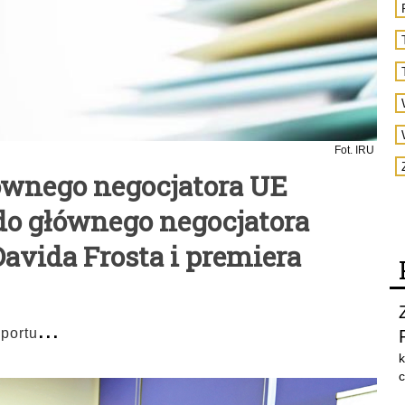
Fot. IRU
łównego negocjatora UE
 do głównego negocjatora
Davida Frosta i premiera
...
sportu
k
c