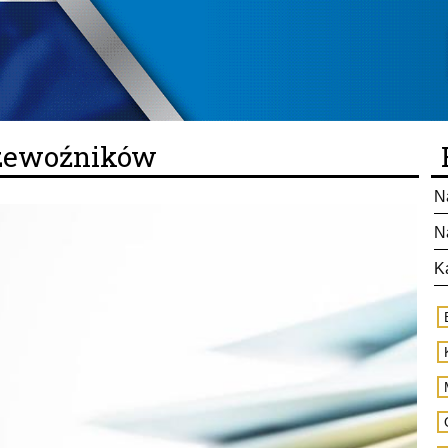
rzewoźników
N
N
K