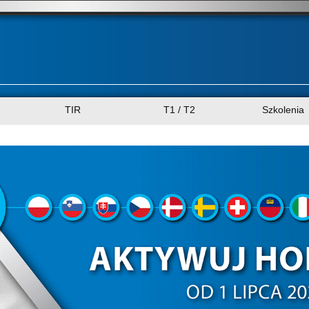
TIR
T1 / T2
Szkolenia