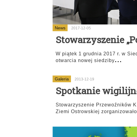
News
2017-12-05
Stowarzyszenie „P
W piątek 1 grudnia 2017 r. w Sie
...
otwarcia nowej siedziby
Galeria
2013-12-19
Spotkanie wigilij
Stowarzyszenie Przewoźników K
Ziemi Ostrowskiej zorganizowało 