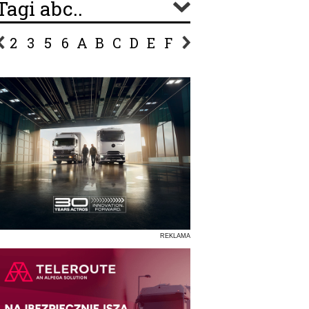
Tagi abc..
2
3
5
6
A
B
C
D
E
F
G
H
I
J
K
L
Ł
P
R
S
Ś
T
U
V
W
Z
REKLAMA