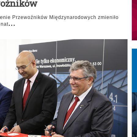
woźników
enie Przewoźników Międzynarodowych zmieniło
...
onat