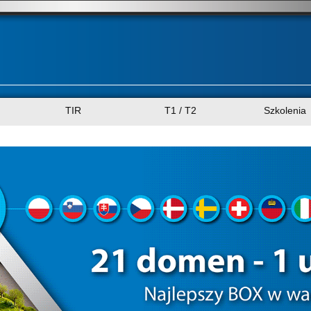
TIR
T1 / T2
Szkolenia