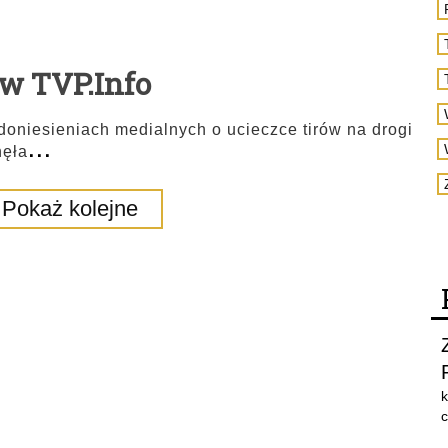
w TVP.Info
doniesieniach medialnych o ucieczce tirów na drogi
...
nęła
Pokaż kolejne
k
c