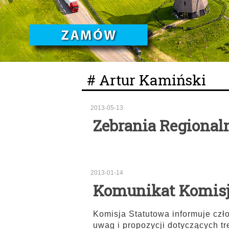
# Artur Kamiński
2013-05-13
Zebrania Regional
2013-01-14
Komunikat Komisji
Komisja Statutowa informuje cz
uwag i propozycji dotyczących tre