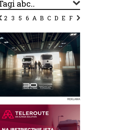
Tagi abc..
2
3
5
6
A
B
C
D
E
F
G
H
I
J
K
L
Ł
P
R
S
Ś
T
U
V
W
Z
REKLAMA