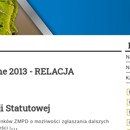
N
N
ne 2013 - RELACJA
K
 Statutowej
łonków ZMPD o możliwości zgłaszania dalszych
...
ści i