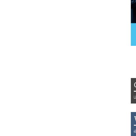
Tydzień 42/2019 r. Niemcy EUR 1
THB 0.1129 USD 3.7324 AUD 2.