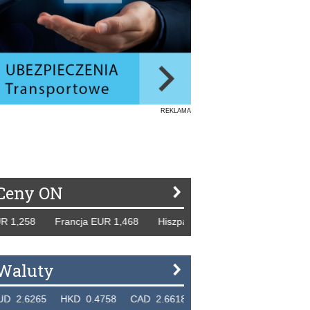
REKLAMA
Ceny ON
,258 Francja EUR 1,468 Hiszpania EUR 1,229 WB GBP 1,31
Waluty
6265 HKD 0.4758 CAD 2.6618 NZD 2.1914 SGD 2.9123 E