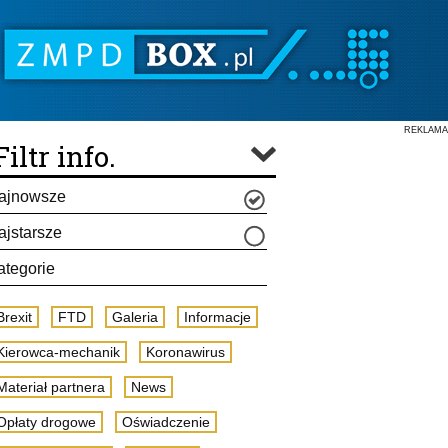
REKLAMA
Filtr info.
ajnowsze
ajstarsze
ategorie
Brexit
FTD
Galeria
Informacje
Kierowca-mechanik
Koronawirus
Materiał partnera
News
Opłaty drogowe
Oświadczenie