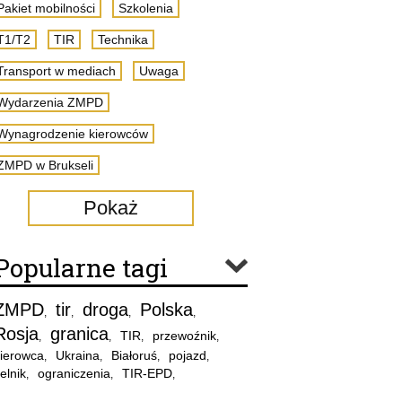
Pakiet mobilności
Szkolenia
T1/T2
TIR
Technika
Transport w mediach
Uwaga
Wydarzenia ZMPD
Wynagrodzenie kierowców
ZMPD w Brukseli
Pokaż
Popularne tagi
ZMPD
tir
droga
Polska
,
,
,
,
Rosja
granica
TIR
przewoźnik
,
,
,
,
ierowca
Ukraina
Białoruś
pojazd
,
,
,
,
elnik
ograniczenia
TIR-EPD
,
,
,