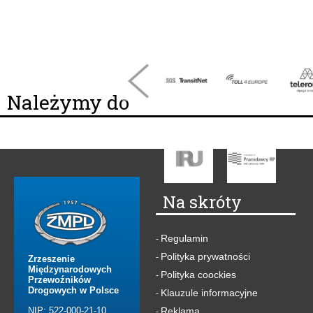
Należymy do
Na skróty
Regulamin
-
Polityka prywatności
-
Zrzeszenie
Międzynarodowych
Polityka coockies
-
Przewoźników
Drogowych w Polsce
Klauzule informacyjne
-
NIP: 522-000-21-10
Reklama
-