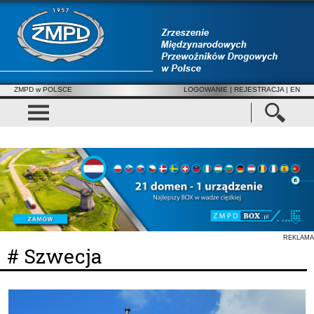
ZMPD w POLSCE
LOGOWANIE
|
REJESTRACJA
| EN
REKLAMA
# Szwecja