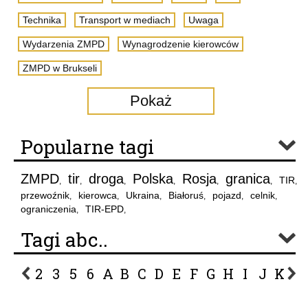
Technika
Transport w mediach
Uwaga
Wydarzenia ZMPD
Wynagrodzenie kierowców
ZMPD w Brukseli
Pokaż
Popularne tagi
ZMPD
tir
droga
Polska
Rosja
granica
TIR
,
,
,
,
,
,
,
przewoźnik
kierowca
Ukraina
Białoruś
pojazd
celnik
,
,
,
,
,
,
ograniczenia
TIR-EPD
,
,
Tagi abc..
2
3
5
6
A
B
C
D
E
F
G
H
I
J
K
L
P
R
S
Ś
T
U
V
W
Z