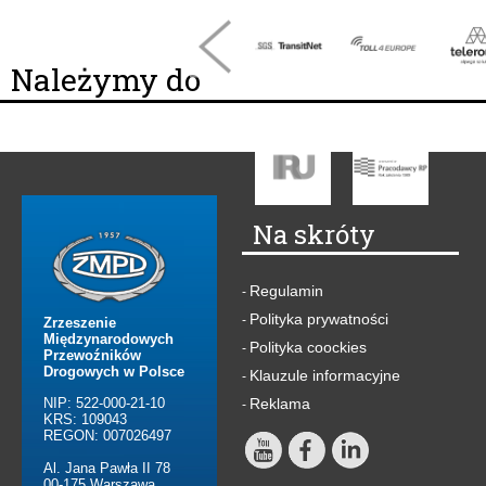
Należymy do
Na skróty
Regulamin
-
Polityka prywatności
-
Zrzeszenie
Międzynarodowych
Polityka coockies
-
Przewoźników
Drogowych w Polsce
Klauzule informacyjne
-
NIP: 522-000-21-10
Reklama
-
KRS: 109043
REGON: 007026497
Al. Jana Pawła II 78
00-175 Warszawa