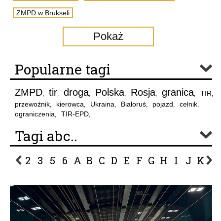
ZMPD w Brukseli
Pokaż
Popularne tagi
ZMPD
tir
droga
Polska
Rosja
granica
TIR
,
,
,
,
,
,
,
przewoźnik
kierowca
Ukraina
Białoruś
pojazd
celnik
,
,
,
,
,
,
ograniczenia
TIR-EPD
,
,
Tagi abc..
2
3
5
6
A
B
C
D
E
F
G
H
I
J
K
L
P
R
S
Ś
T
U
V
W
Z