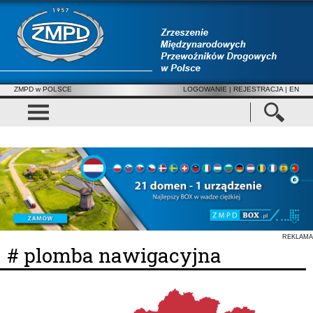
ZMPD w POLSCE
LOGOWANIE
|
REJESTRACJA
| EN
REKLAMA
# plomba nawigacyjna