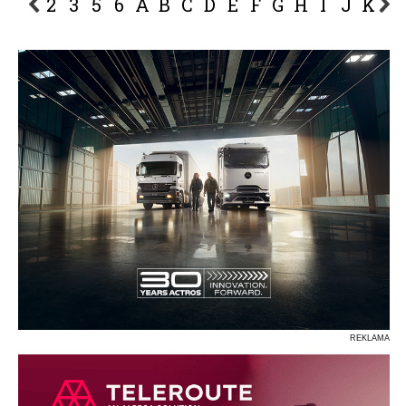
2
3
5
6
A
B
C
D
E
F
G
H
I
J
K
L
P
R
S
Ś
T
U
V
W
Z
REKLAMA