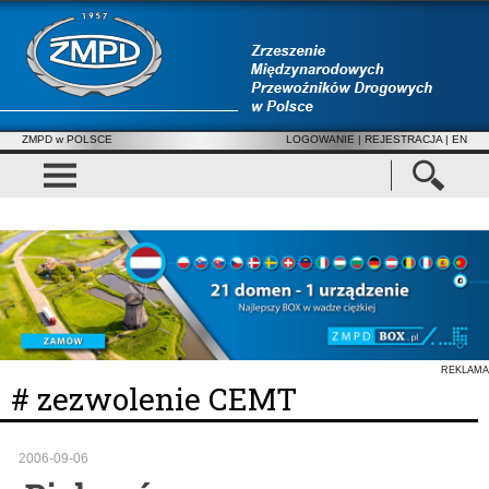
ZMPD w POLSCE
LOGOWANIE
|
REJESTRACJA
| EN
REKLAMA
# zezwolenie CEMT
2006-09-06