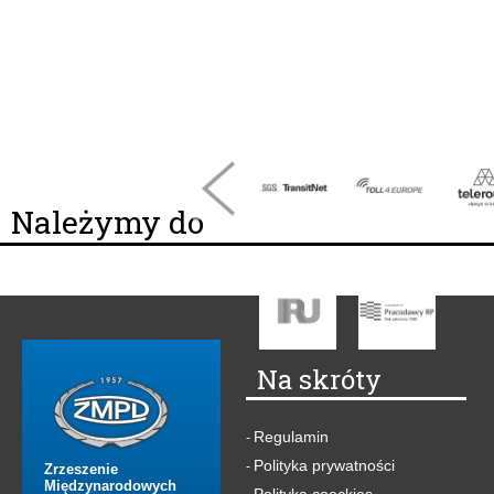
Należymy do
Na skróty
Regulamin
-
Polityka prywatności
-
Zrzeszenie
Międzynarodowych
Polityka coockies