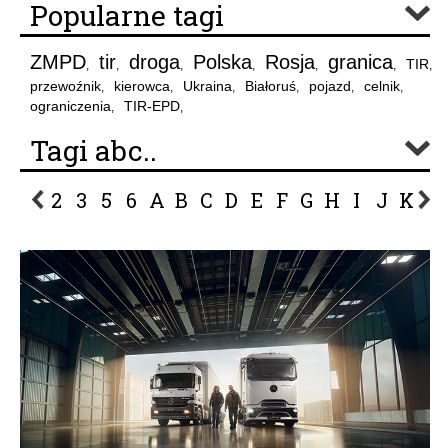
Popularne tagi
ZMPD
tir
droga
Polska
Rosja
granica
TIR
,
,
,
,
,
,
,
przewoźnik
kierowca
Ukraina
Białoruś
pojazd
celnik
,
,
,
,
,
,
ograniczenia
TIR-EPD
,
,
Tagi abc..
2
3
5
6
A
B
C
D
E
F
G
H
I
J
K
L
P
R
S
Ś
T
U
V
W
Z