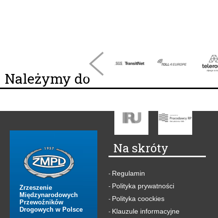
Należymy do
Na skróty
Regulamin
-
Polityka prywatności
-
Zrzeszenie
Międzynarodowych
Polityka coockies
-
Przewoźników
Drogowych w Polsce
Klauzule informacyjne
-