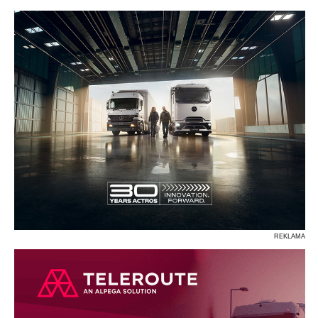
P
R
S
Ś
T
U
V
W
Z
REKLAMA