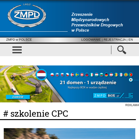
ZMPD w POLSCE
LOGOWANIE
|
REJESTRACJA
| EN
REKLAMA
# szkolenie CPC