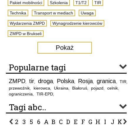
Pakiet mobilności
Szkolenia
T1/T2
TIR
Technika
Transport w mediach
Uwaga
Wydarzenia ZMPD
Wynagrodzenie kierowców
ZMPD w Brukseli
Pokaż
Popularne tagi
ZMPD
tir
droga
Polska
Rosja
granica
TIR
,
,
,
,
,
,
,
przewoźnik
kierowca
Ukraina
Białoruś
pojazd
celnik
,
,
,
,
,
,
ograniczenia
TIR-EPD
,
,
Tagi abc..
2
3
5
6
A
B
C
D
E
F
G
H
I
J
K
L