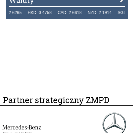
Waluty
265 HKD 0.4758 CAD 2.6618 NZD 2.1914 SGD 2.9123 E
Partner strategiczny ZMPD