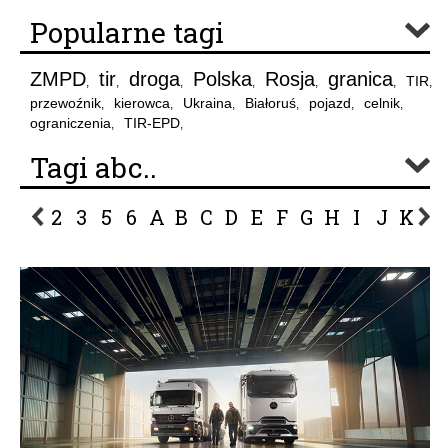
Popularne tagi
ZMPD
tir
droga
Polska
Rosja
granica
TIR
,
,
,
,
,
,
,
przewoźnik
kierowca
Ukraina
Białoruś
pojazd
celnik
,
,
,
,
,
,
ograniczenia
TIR-EPD
,
,
Tagi abc..
2
3
5
6
A
B
C
D
E
F
G
H
I
J
K
L
P
R
S
Ś
T
U
V
W
Z