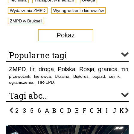
Technika
Transport w mediach
Uwaga
Wydarzenia ZMPD
Wynagrodzenie kierowców
ZMPD w Brukseli
Pokaż
Popularne tagi
ZMPD
tir
droga
Polska
Rosja
granica
TIR
,
,
,
,
,
,
,
przewoźnik
kierowca
Ukraina
Białoruś
pojazd
celnik
,
,
,
,
,
,
ograniczenia
TIR-EPD
,
,
Tagi abc..
2
3
5
6
A
B
C
D
E
F
G
H
I
J
K
L
P
R
S
Ś
T
U
V
W
Z