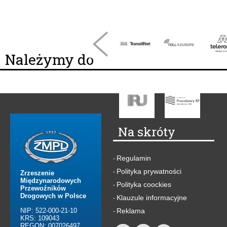
Należymy do
Na skróty
Regulamin
-
Polityka prywatności
-
Zrzeszenie
Międzynarodowych
Polityka coockies
-
Przewoźników
Drogowych w Polsce
Klauzule informacyjne
-
NIP: 522-000-21-10
Reklama
-
KRS: 109043
REGON: 007026497